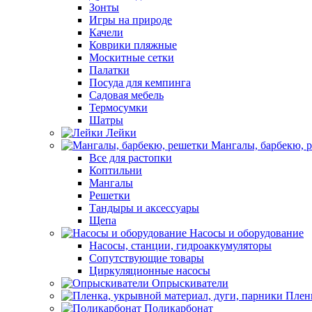
Зонты
Игры на природе
Качели
Коврики пляжные
Москитные сетки
Палатки
Посуда для кемпинга
Садовая мебель
Термосумки
Шатры
Лейки
Мангалы, барбекю, 
Все для растопки
Коптильни
Мангалы
Решетки
Тандыры и аксессуары
Щепа
Насосы и оборудование
Насосы, станции, гидроаккумуляторы
Сопутствующие товары
Циркуляционные насосы
Опрыскиватели
Пленк
Поликарбонат