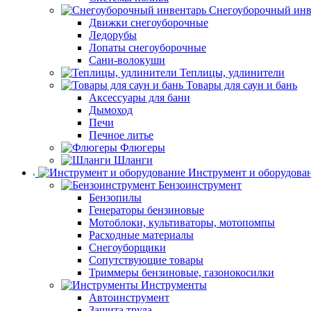
Снегоуборочный инв
Движки снегоуборочные
Ледорубы
Лопаты снегоуборочные
Сани-волокуши
Теплицы, удлинители
Товары для саун и бань
Аксессуары для бани
Дымоход
Печи
Печное литье
Флюгеры
Шланги
Инструмент и оборудова
Бензоинструмент
Бензопилы
Генераторы бензиновые
Мотоблоки, культиваторы, мотопомпы
Расходные материалы
Снегоуборщики
Сопутствующие товары
Триммеры бензиновые, газонокосилки
Инструменты
Автоинструмент
Защита труда