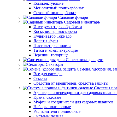
Комплектующие
Монолитный поликарбонат
Сотовый поликарбонат
Садовые фонари
Садовый инвентарь
Инструмент для обработки
Косы, вилы, плоскорезы
Культиватор Торнадо
Лопаты, буры
Пистолет для полива
Тачки и комплектующие
Черенки, топорища
Сантехника для дачи
Секаторы
Семена, удобрения, з
Все для рассады
Семена
Средства от вредителей, средства защиты
Системы пол
Адаптеры и переходники для садовых шланго
Краны садовые
Муфты и соединители для садовых шлангов
Наборы поливочные
Распылители поливочные
Системы полива