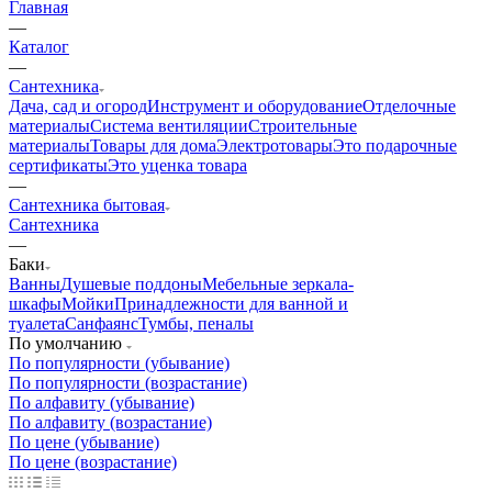
Главная
—
Каталог
—
Сантехника
Дача, сад и огород
Инструмент и оборудование
Отделочные
материалы
Система вентиляции
Строительные
материалы
Товары для дома
Электротовары
Это подарочные
сертификаты
Это уценка товара
—
Сантехника бытовая
Сантехника
—
Баки
Ванны
Душевые поддоны
Мебельные зеркала-
шкафы
Мойки
Принадлежности для ванной и
туалета
Санфаянс
Тумбы, пеналы
По умолчанию
По популярности (убывание)
По популярности (возрастание)
По алфавиту (убывание)
По алфавиту (возрастание)
По цене (убывание)
По цене (возрастание)