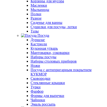
Корзины для мусора
Масленки
Мыльницы
Полки
Разное
Сиденье для ванны
Сушилки для посуды, лотки
Тазы
Посуда
Дуршлаг
Кастрюли
Кухонная утварь
Мантоварки, соковарки
Наборы посуды
Наборы столовых приборов
Ножи
Посуда с антипригарным покрытием
КУКМОР
Сковородки
Стеклянные крышки
Турки
Фарфор
Формы для выпечки
Чайники
Эмаль россыпь