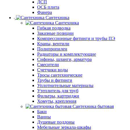
ДСП
ОСБ плита
Фанера
Сантехника
Сантехника
Гибкая подводка
Заказные позиции
Компрессионные фитинги и трубы ПЭ
Краны, вентили
Полипропилен
Радиаторы и комплектующие
Сифоны, шланги, арматура
Смесители
Счетчики воды
Тросы сантехнические
Трубы и фитинги
Уплотнительные материалы
Утеплитель для труб
Фильтры, картриджи
Хомуты, крепления
Сантехника бытовая
Баки
Ванны
Душевые поддоны
Мебельные зеркала-шкафы