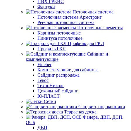
ПВХ ГРЕЙС
Фартуки
Потолочная система
Потолочная система Армстронг
Реечная потолочная система
Потолочные элементы
Карнизы потолочные
Плинтуса потолочные
Профиль для ГКЛ
Профиль ГКЛ
Сайдинг и
комплектующие
Fineber
Комплектующие для сайдинга
Сайдинг распродажа
Текос
ТехноНиколь
Цокольный сайдинг
Ю-ПЛАСТ
Сетки
Сэндвич, подоконники
Террасная доска
Фанера, ДВП, ДСП,
ОСБ
ДВП