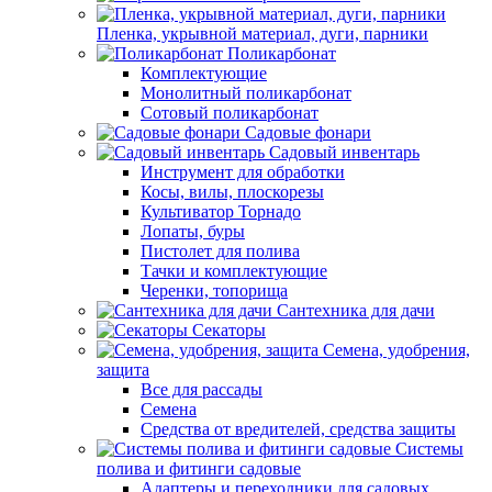
Пленка, укрывной материал, дуги, парники
Поликарбонат
Комплектующие
Монолитный поликарбонат
Сотовый поликарбонат
Садовые фонари
Садовый инвентарь
Инструмент для обработки
Косы, вилы, плоскорезы
Культиватор Торнадо
Лопаты, буры
Пистолет для полива
Тачки и комплектующие
Черенки, топорища
Сантехника для дачи
Секаторы
Семена, удобрения,
защита
Все для рассады
Семена
Средства от вредителей, средства защиты
Системы
полива и фитинги садовые
Адаптеры и переходники для садовых