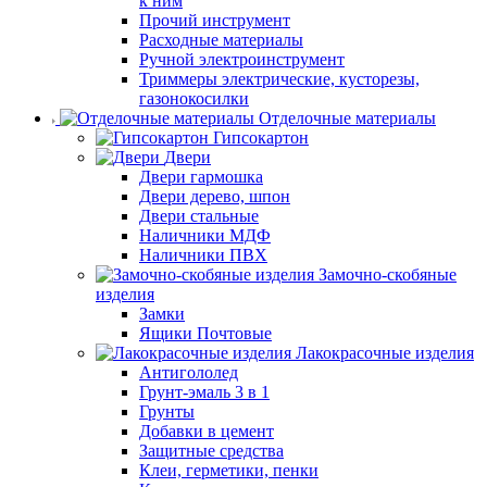
к ним
Прочий инструмент
Расходные материалы
Ручной электроинструмент
Триммеры электрические, кусторезы,
газонокосилки
Отделочные материалы
Гипсокартон
Двери
Двери гармошка
Двери дерево, шпон
Двери стальные
Наличники МДФ
Наличники ПВХ
Замочно-скобяные
изделия
Замки
Ящики Почтовые
Лакокрасочные изделия
Антигололед
Грунт-эмаль 3 в 1
Грунты
Добавки в цемент
Защитные средства
Клеи, герметики, пенки