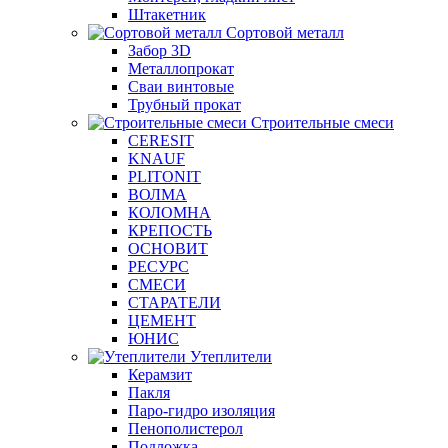
Штакетник
Сортовой металл
Забор 3D
Металлопрокат
Сваи винтовые
Трубный прокат
Строительные смеси
CERESIT
KNAUF
PLITONIT
ВОЛМА
КОЛОМНА
КРЕПОСТЬ
ОСНОВИТ
РЕСУРС
СМЕСИ
СТАРАТЕЛИ
ЦЕМЕНТ
ЮНИС
Утеплители
Керамзит
Пакля
Паро-гидро изоляция
Пенополистерол
Подложка