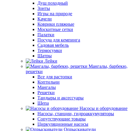
Душ походный
Зонты
Игры на природе
Качели
Коврики пляжные
Москитные сетки
Палатки
Посуда для кемпинга
Садовая мебель
Термосумки
Шатры
Лейки
Мангалы, барбекю,
решетки
Все для растопки
Коптильни
Мангалы
Решетки
Тандыры и аксессуары
Щепа
Насосы и оборудование
Насосы, станции, гидроаккумуляторы
Сопутствующие товары
Циркуляционные насосы
Опрыскиватели