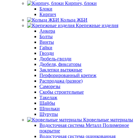
Кирпич, блоки
Блоки
Кирпич
Кольца ЖБИ
Крепежные изделия
Анкера
Болты
Винты
Гайки
Гвозди
Дюбель-гвозди
Дюбеля, фиксаторы
Заклепки вытяжные
Перфорированный крепеж
Распродажа (разное)
Саморезы
Скобы строительные
Такелаж
Шайбы
Шпильки
Шурупы
Кровельные материалы
Водосточная система Металл Полимерное
покрытие
Водосточная система оцинкованная