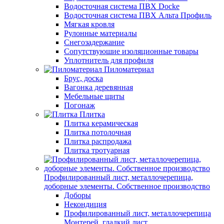
Водосточная система ПВХ Docke
Водосточная система ПВХ Альта Профиль
Мягкая кровля
Рулонные материалы
Снегозадержание
Сопутствуюшие изоляционные товары
Уплотнитель для профиля
Пиломатериал
Брус, доска
Вагонка деревянная
Мебельные щиты
Погонаж
Плитка
Плитка керамическая
Плитка потолочная
Плитка распродажа
Плитка тротуарная
Профилированный лист, металлочерепица,
доборные элементы. Собственное производство
Доборы
Некондиция
Профилированный лист, металлочерепица
Монтерей, гладкий лист