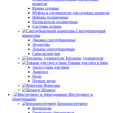
шлангов
Краны садовые
Муфты и соединители для садовых шлангов
Наборы поливочные
Распылители поливочные
Системы полива
Снегоуборочный
инвентарь
Движки снегоуборочные
Ледорубы
Лопаты снегоуборочные
Сани-волокуши
Теплицы, удлинители
Товары для саун и бань
Аксессуары для бани
Дымоход
Печи
Печное литье
Флюгеры
Шланги
Инструмент и
оборудование
Бензоинструмент
Бензопилы
Генераторы бензиновые