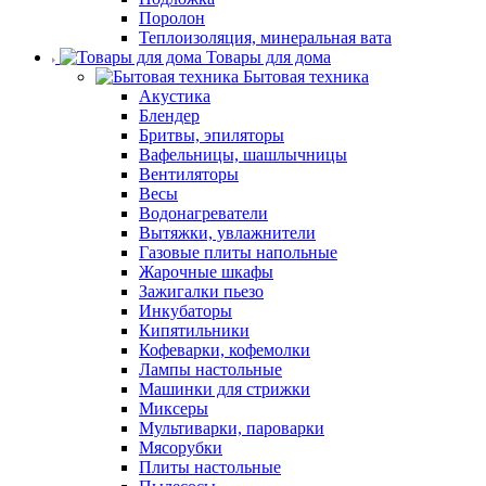
Поролон
Теплоизоляция, минеральная вата
Товары для дома
Бытовая техника
Акустика
Блендер
Бритвы, эпиляторы
Вафельницы, шашлычницы
Вентиляторы
Весы
Водонагреватели
Вытяжки, увлажнители
Газовые плиты напольные
Жарочные шкафы
Зажигалки пьезо
Инкубаторы
Кипятильники
Кофеварки, кофемолки
Лампы настольные
Машинки для стрижки
Миксеры
Мультиварки, пароварки
Мясорубки
Плиты настольные