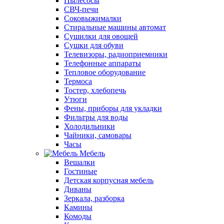
Пылесосы
СВЧ-печи
Соковыжималки
Стиральные машины автомат
Сушилки для овощей
Сушки для обуви
Телевизоры, радиоприемники
Телефонные аппараты
Тепловое оборудование
Термоса
Тостер, хлебопечь
Утюги
Фены, приборы для укладки
Фильтры для воды
Холодильники
Чайники, самовары
Часы
Мебель
Вешалки
Гостиные
Детская корпусная мебель
Диваны
Зеркала, разборка
Камины
Комоды