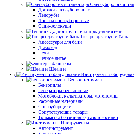
Снегоуборочный инв
Движки снегоуборочные
Ледорубы
Лопаты снегоуборочные
Сани-волокуши
Теплицы, удлинители
Товары для саун и бань
Аксессуары для бани
Дымоход
Печи
Печное литье
Флюгеры
Шланги
Инструмент и оборудова
Бензоинструмент
Бензопилы
Генераторы бензиновые
Мотоблоки, культиваторы, мотопомпы
Расходные материалы
Снегоуборщики
Сопутствующие товары
Триммеры бензиновые, газонокосилки
Инструменты
Автоинструмент
Защита труда