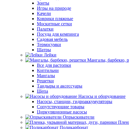
Зонты
Игры на природе
Качели
Коврики пляжные
Москитные сетки
Палатки
Посуда для кемпинга
Садовая мебель
Термосумки
Шатры
Лейки
Мангалы, барбекю, 
Все для растопки
Коптильни
Мангалы
Решетки
Тандыры и аксессуары
Щепа
Насосы и оборудование
Насосы, станции, гидроаккумуляторы
Сопутствующие товары
Циркуляционные насосы
Опрыскиватели
Пленк
Поликарбонат