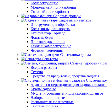
Комплектующие
Монолитный поликарбонат
Сотовый поликарбонат
Садовые фонари
Садовый инвентарь
Инструмент для обработки
Косы, вилы, плоскорезы
Культиватор Торнадо
Лопаты, буры
Пистолет для полива
Тачки и комплектующие
Черенки, топорища
Сантехника для дачи
Секаторы
Семена, удобрения, з
Все для рассады
Семена
Средства от вредителей, средства защиты
Системы пол
Адаптеры и переходники для садовых шланго
Краны садовые
Муфты и соединители для садовых шлангов
Наборы поливочные
Распылители поливочные
Системы полива