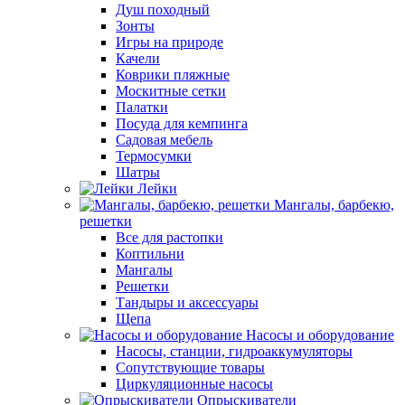
Душ походный
Зонты
Игры на природе
Качели
Коврики пляжные
Москитные сетки
Палатки
Посуда для кемпинга
Садовая мебель
Термосумки
Шатры
Лейки
Мангалы, барбекю,
решетки
Все для растопки
Коптильни
Мангалы
Решетки
Тандыры и аксессуары
Щепа
Насосы и оборудование
Насосы, станции, гидроаккумуляторы
Сопутствующие товары
Циркуляционные насосы
Опрыскиватели