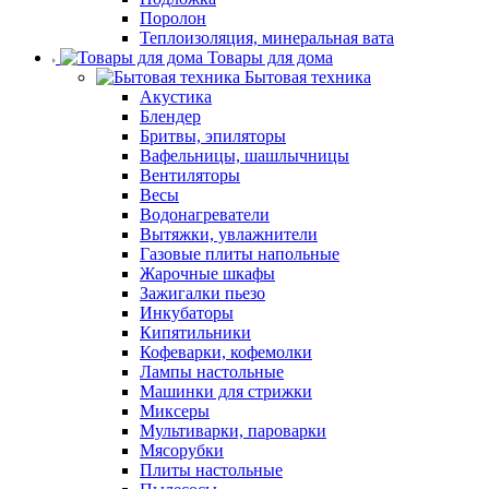
Поролон
Теплоизоляция, минеральная вата
Товары для дома
Бытовая техника
Акустика
Блендер
Бритвы, эпиляторы
Вафельницы, шашлычницы
Вентиляторы
Весы
Водонагреватели
Вытяжки, увлажнители
Газовые плиты напольные
Жарочные шкафы
Зажигалки пьезо
Инкубаторы
Кипятильники
Кофеварки, кофемолки
Лампы настольные
Машинки для стрижки
Миксеры
Мультиварки, пароварки
Мясорубки
Плиты настольные