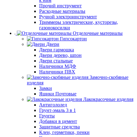
к ним
Прочий инструмент
Расходные материалы
Ручной электроинструмент
Триммеры электрические, кусторезы,
газонокосилки
Отделочные материалы
Гипсокартон
Двери
Двери гармошка
Двери дерево, шпон
Двери стальные
Наличники МДФ
Наличники ПВХ
Замочно-скобяные
изделия
Замки
Ящики Почтовые
Лакокрасочные изделия
Антигололед
Грунт-эмаль 3 в 1
Грунты
Добавки в цемент
Защитные средства
Клеи, герметики, пенки