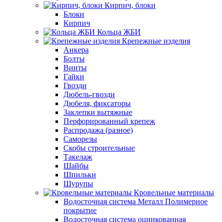
Кирпич, блоки
Блоки
Кирпич
Кольца ЖБИ
Крепежные изделия
Анкера
Болты
Винты
Гайки
Гвозди
Дюбель-гвозди
Дюбеля, фиксаторы
Заклепки вытяжные
Перфорированный крепеж
Распродажа (разное)
Саморезы
Скобы строительные
Такелаж
Шайбы
Шпильки
Шурупы
Кровельные материалы
Водосточная система Металл Полимерное
покрытие
Водосточная система оцинкованная