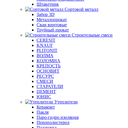
Штакетник
Сортовой металл
Забор 3D
Металлопрокат
Сваи винтовые
Трубный прокат
Строительные смеси
CERESIT
KNAUF
PLITONIT
ВОЛМА
КОЛОМНА
КРЕПОСТЬ
ОСНОВИТ
РЕСУРС
СМЕСИ
СТАРАТЕЛИ
ЦЕМЕНТ
ЮНИС
Утеплители
Керамзит
Пакля
Паро-гидро изоляция
Пенополистерол
Подложка