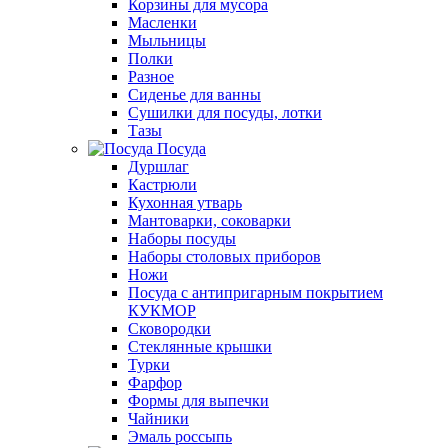
Корзины для мусора
Масленки
Мыльницы
Полки
Разное
Сиденье для ванны
Сушилки для посуды, лотки
Тазы
Посуда
Дуршлаг
Кастрюли
Кухонная утварь
Мантоварки, соковарки
Наборы посуды
Наборы столовых приборов
Ножи
Посуда с антипригарным покрытием
КУКМОР
Сковородки
Стеклянные крышки
Турки
Фарфор
Формы для выпечки
Чайники
Эмаль россыпь