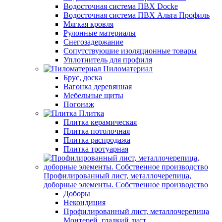
Водосточная система ПВХ Docke
Водосточная система ПВХ Альта Профиль
Мягкая кровля
Рулонные материалы
Снегозадержание
Сопутствуюшие изоляционные товары
Уплотнитель для профиля
Пиломатериал
Брус, доска
Вагонка деревянная
Мебельные щиты
Погонаж
Плитка
Плитка керамическая
Плитка потолочная
Плитка распродажа
Плитка тротуарная
Профилированный лист, металлочерепица,
доборные элементы. Собственное производство
Доборы
Некондиция
Профилированный лист, металлочерепица
Монтерей, гладкий лист