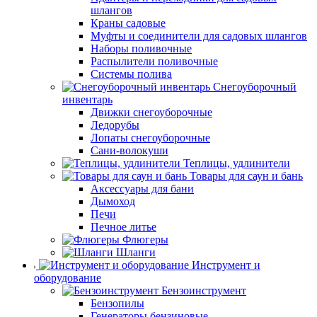
шлангов
Краны садовые
Муфты и соединители для садовых шлангов
Наборы поливочные
Распылители поливочные
Системы полива
Снегоуборочный
инвентарь
Движки снегоуборочные
Ледорубы
Лопаты снегоуборочные
Сани-волокуши
Теплицы, удлинители
Товары для саун и бань
Аксессуары для бани
Дымоход
Печи
Печное литье
Флюгеры
Шланги
Инструмент и
оборудование
Бензоинструмент
Бензопилы
Генераторы бензиновые