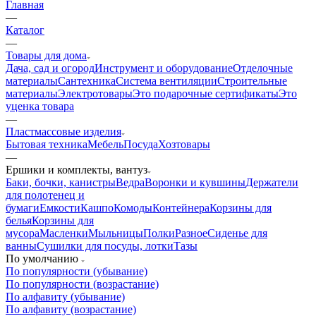
Главная
—
Каталог
—
Товары для дома
Дача, сад и огород
Инструмент и оборудование
Отделочные
материалы
Сантехника
Система вентиляции
Строительные
материалы
Электротовары
Это подарочные сертификаты
Это
уценка товара
—
Пластмассовые изделия
Бытовая техника
Мебель
Посуда
Хозтовары
—
Ершики и комплекты, вантуз
Баки, бочки, канистры
Ведра
Воронки и кувшины
Держатели
для полотенец и
бумаги
Емкости
Кашпо
Комоды
Контейнера
Корзины для
белья
Корзины для
мусора
Масленки
Мыльницы
Полки
Разное
Сиденье для
ванны
Сушилки для посуды, лотки
Тазы
По умолчанию
По популярности (убывание)
По популярности (возрастание)
По алфавиту (убывание)
По алфавиту (возрастание)