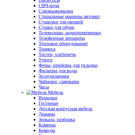
Пылесосы
СВЧ-печи
Соковыжималки
Стиральные машины автомат
Сушилки для овощей
Сушки для обуви
Телевизоры, радиоприемники
Телефонные аппараты
Тепловое оборудование
Термоса
Тостер, хлебопечь
Утюги
Фены, приборы для укладки
Фильтры для воды
Холодильники
Чайники, самовары
Часы
Мебель
Вешалки
Гостиные
Детская корпусная мебель
Диваны
Зеркала, разборка
Камины
Комоды