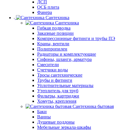
ДСП
ОСБ плита
Фанера
Сантехника
Сантехника
Гибкая подводка
Заказные позиции
Компрессионные фитинги и трубы ПЭ
Краны, вентили
Полипропилен
Радиаторы и комплектующие
Сифоны, шланги, арматура
Смесители
Счетчики воды
Тросы сантехнические
Трубы и фитинги
Уплотнительные материалы
Утеплитель для труб
Фильтры, картриджи
Хомуты, крепления
Сантехника бытовая
Баки
Ванны
Душевые поддоны
Мебельные зеркала-шкафы