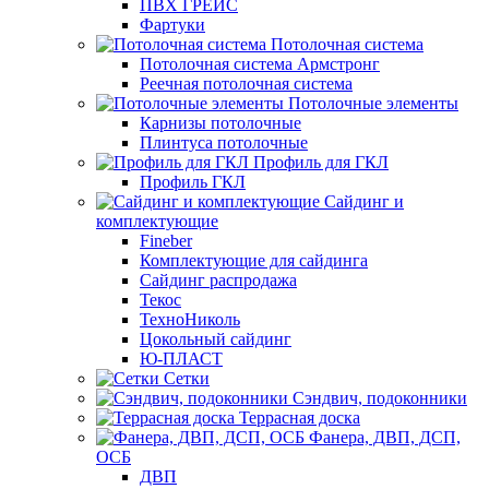
ПВХ ГРЕЙС
Фартуки
Потолочная система
Потолочная система Армстронг
Реечная потолочная система
Потолочные элементы
Карнизы потолочные
Плинтуса потолочные
Профиль для ГКЛ
Профиль ГКЛ
Сайдинг и
комплектующие
Fineber
Комплектующие для сайдинга
Сайдинг распродажа
Текос
ТехноНиколь
Цокольный сайдинг
Ю-ПЛАСТ
Сетки
Сэндвич, подоконники
Террасная доска
Фанера, ДВП, ДСП,
ОСБ
ДВП