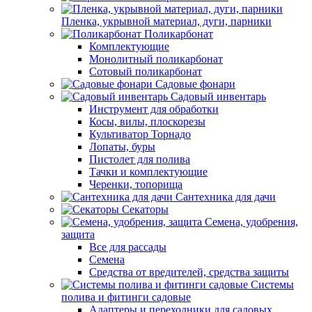
Пленка, укрывной материал, дуги, парники
Поликарбонат
Комплектующие
Монолитный поликарбонат
Сотовый поликарбонат
Садовые фонари
Садовый инвентарь
Инструмент для обработки
Косы, вилы, плоскорезы
Культиватор Торнадо
Лопаты, буры
Пистолет для полива
Тачки и комплектующие
Черенки, топорища
Сантехника для дачи
Секаторы
Семена, удобрения,
защита
Все для рассады
Семена
Средства от вредителей, средства защиты
Системы
полива и фитинги садовые
Адаптеры и переходники для садовых