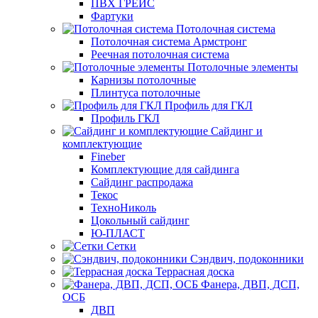
ПВХ ГРЕЙС
Фартуки
Потолочная система
Потолочная система Армстронг
Реечная потолочная система
Потолочные элементы
Карнизы потолочные
Плинтуса потолочные
Профиль для ГКЛ
Профиль ГКЛ
Сайдинг и
комплектующие
Fineber
Комплектующие для сайдинга
Сайдинг распродажа
Текос
ТехноНиколь
Цокольный сайдинг
Ю-ПЛАСТ
Сетки
Сэндвич, подоконники
Террасная доска
Фанера, ДВП, ДСП,
ОСБ
ДВП