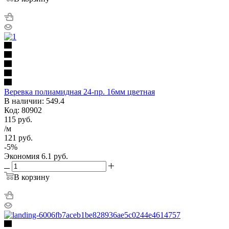
Веревка полиамидная 24-пр. 16мм цветная
В наличии: 549.4
Код: 80902
115
руб.
/м
121
руб.
-
5
%
Экономия
6.1
руб.
В корзину