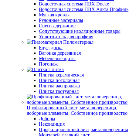
Водосточная система ПВХ Docke
Водосточная система ПВХ Альта Профиль
Мягкая кровля
Рулонные материалы
Снегозадержание
Сопутствуюшие изоляционные товары
Уплотнитель для профиля
Пиломатериал
Брус, доска
Вагонка деревянная
Мебельные щиты
Погонаж
Плитка
Плитка керамическая
Плитка потолочная
Плитка распродажа
Плитка тротуарная
Профилированный лист, металлочерепица,
доборные элементы. Собственное производство
Доборы
Некондиция
Профилированный лист, металлочерепица
Монтерей, гладкий лист