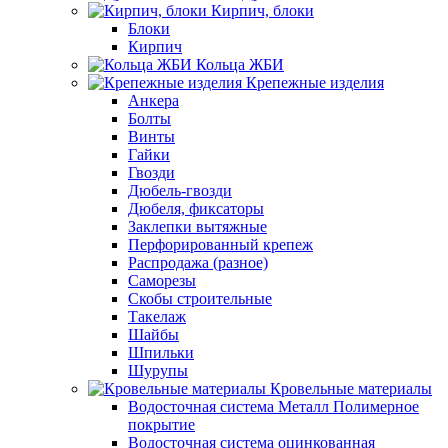
Кирпич, блоки
Блоки
Кирпич
Кольца ЖБИ
Крепежные изделия
Анкера
Болты
Винты
Гайки
Гвозди
Дюбель-гвозди
Дюбеля, фиксаторы
Заклепки вытяжные
Перфорированный крепеж
Распродажа (разное)
Саморезы
Скобы строительные
Такелаж
Шайбы
Шпильки
Шурупы
Кровельные материалы
Водосточная система Металл Полимерное
покрытие
Водосточная система оцинкованная