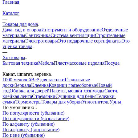
Главная
—
Каталог
—
Товары для дома
Дача, сад и огород
Инструмент и оборудование
Отделочные
материалы
Сантехника
Система вентиляции
Строительные
материалы
Электротовары
Это подарочные сертификаты
Это
уценка товара
—
Хозтовары
Бытовая техника
Мебель
Пластмассовые изделия
Посуда
—
Канат, шпагат, веревка
1000 мелочей
Всё для засолки
Гладильные
доски
Зеркала
Клеенка
Коврики грязесборные
Новый
год
Обивка для дверей
Пакеты, мешки хознужды
Скотч,
клейкая лента
Стремянки
Сушилки для белья
Тележки-
сумки
Термометры
Товары для уборки
Уплотнитель
Урны
По умолчанию
По популярности (убывание)
По популярности (возрастание)
По алфавиту (убывание)
По алфавиту (возрастание)
По цене (убывание)