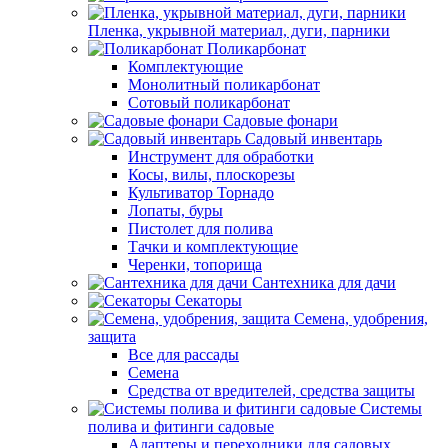
Пленка, укрывной материал, дуги, парники
Поликарбонат
Комплектующие
Монолитный поликарбонат
Сотовый поликарбонат
Садовые фонари
Садовый инвентарь
Инструмент для обработки
Косы, вилы, плоскорезы
Культиватор Торнадо
Лопаты, буры
Пистолет для полива
Тачки и комплектующие
Черенки, топорища
Сантехника для дачи
Секаторы
Семена, удобрения,
защита
Все для рассады
Семена
Средства от вредителей, средства защиты
Системы
полива и фитинги садовые
Адаптеры и переходники для садовых