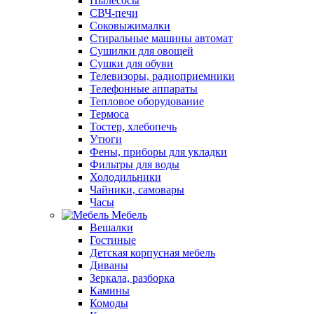
Пылесосы
СВЧ-печи
Соковыжималки
Стиральные машины автомат
Сушилки для овощей
Сушки для обуви
Телевизоры, радиоприемники
Телефонные аппараты
Тепловое оборудование
Термоса
Тостер, хлебопечь
Утюги
Фены, приборы для укладки
Фильтры для воды
Холодильники
Чайники, самовары
Часы
Мебель
Вешалки
Гостиные
Детская корпусная мебель
Диваны
Зеркала, разборка
Камины
Комоды