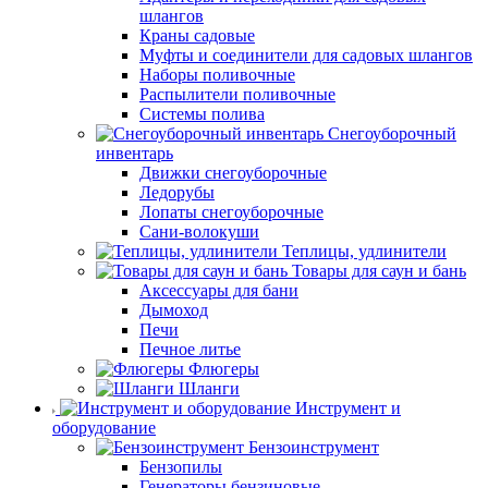
шлангов
Краны садовые
Муфты и соединители для садовых шлангов
Наборы поливочные
Распылители поливочные
Системы полива
Снегоуборочный
инвентарь
Движки снегоуборочные
Ледорубы
Лопаты снегоуборочные
Сани-волокуши
Теплицы, удлинители
Товары для саун и бань
Аксессуары для бани
Дымоход
Печи
Печное литье
Флюгеры
Шланги
Инструмент и
оборудование
Бензоинструмент
Бензопилы
Генераторы бензиновые