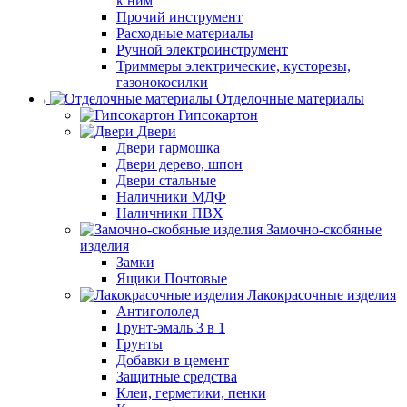
к ним
Прочий инструмент
Расходные материалы
Ручной электроинструмент
Триммеры электрические, кусторезы,
газонокосилки
Отделочные материалы
Гипсокартон
Двери
Двери гармошка
Двери дерево, шпон
Двери стальные
Наличники МДФ
Наличники ПВХ
Замочно-скобяные
изделия
Замки
Ящики Почтовые
Лакокрасочные изделия
Антигололед
Грунт-эмаль 3 в 1
Грунты
Добавки в цемент
Защитные средства
Клеи, герметики, пенки