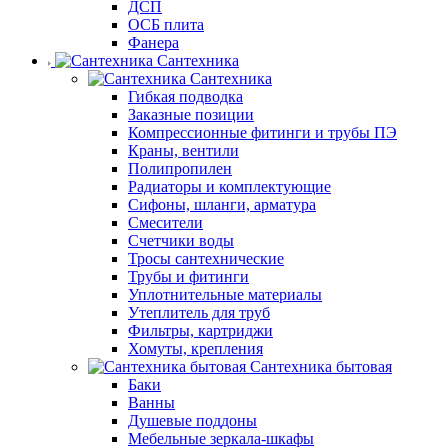
ДСП
ОСБ плита
Фанера
Сантехника
Сантехника
Гибкая подводка
Заказные позиции
Компрессионные фитинги и трубы ПЭ
Краны, вентили
Полипропилен
Радиаторы и комплектующие
Сифоны, шланги, арматура
Смесители
Счетчики воды
Тросы сантехнические
Трубы и фитинги
Уплотнительные материалы
Утеплитель для труб
Фильтры, картриджи
Хомуты, крепления
Сантехника бытовая
Баки
Ванны
Душевые поддоны
Мебельные зеркала-шкафы