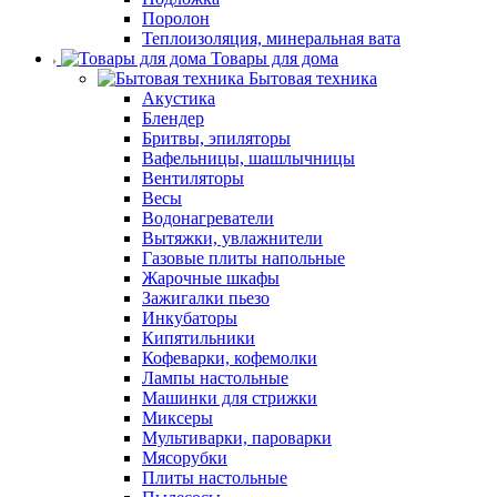
Поролон
Теплоизоляция, минеральная вата
Товары для дома
Бытовая техника
Акустика
Блендер
Бритвы, эпиляторы
Вафельницы, шашлычницы
Вентиляторы
Весы
Водонагреватели
Вытяжки, увлажнители
Газовые плиты напольные
Жарочные шкафы
Зажигалки пьезо
Инкубаторы
Кипятильники
Кофеварки, кофемолки
Лампы настольные
Машинки для стрижки
Миксеры
Мультиварки, пароварки
Мясорубки
Плиты настольные