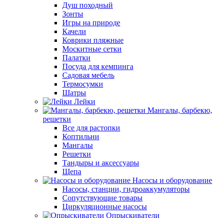
Душ походный
Зонты
Игры на природе
Качели
Коврики пляжные
Москитные сетки
Палатки
Посуда для кемпинга
Садовая мебель
Термосумки
Шатры
Лейки
Мангалы, барбекю,
решетки
Все для растопки
Коптильни
Мангалы
Решетки
Тандыры и аксессуары
Щепа
Насосы и оборудование
Насосы, станции, гидроаккумуляторы
Сопутствующие товары
Циркуляционные насосы
Опрыскиватели