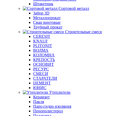
Штакетник
Сортовой металл
Забор 3D
Металлопрокат
Сваи винтовые
Трубный прокат
Строительные смеси
CERESIT
KNAUF
PLITONIT
ВОЛМА
КОЛОМНА
КРЕПОСТЬ
ОСНОВИТ
РЕСУРС
СМЕСИ
СТАРАТЕЛИ
ЦЕМЕНТ
ЮНИС
Утеплители
Керамзит
Пакля
Паро-гидро изоляция
Пенополистерол
Подложка