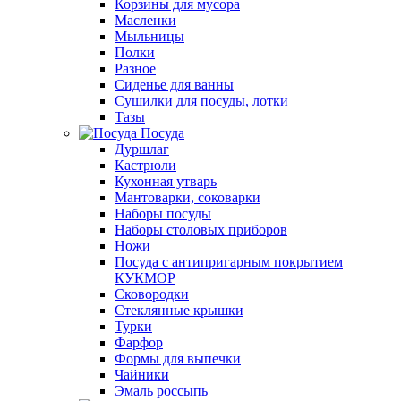
Корзины для мусора
Масленки
Мыльницы
Полки
Разное
Сиденье для ванны
Сушилки для посуды, лотки
Тазы
Посуда
Дуршлаг
Кастрюли
Кухонная утварь
Мантоварки, соковарки
Наборы посуды
Наборы столовых приборов
Ножи
Посуда с антипригарным покрытием
КУКМОР
Сковородки
Стеклянные крышки
Турки
Фарфор
Формы для выпечки
Чайники
Эмаль россыпь