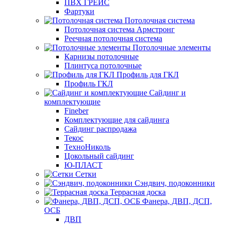
ПВХ ГРЕЙС
Фартуки
Потолочная система
Потолочная система Армстронг
Реечная потолочная система
Потолочные элементы
Карнизы потолочные
Плинтуса потолочные
Профиль для ГКЛ
Профиль ГКЛ
Сайдинг и
комплектующие
Fineber
Комплектующие для сайдинга
Сайдинг распродажа
Текос
ТехноНиколь
Цокольный сайдинг
Ю-ПЛАСТ
Сетки
Сэндвич, подоконники
Террасная доска
Фанера, ДВП, ДСП,
ОСБ
ДВП