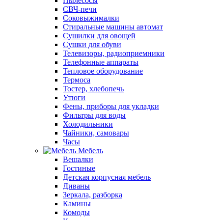
Пылесосы
СВЧ-печи
Соковыжималки
Стиральные машины автомат
Сушилки для овощей
Сушки для обуви
Телевизоры, радиоприемники
Телефонные аппараты
Тепловое оборудование
Термоса
Тостер, хлебопечь
Утюги
Фены, приборы для укладки
Фильтры для воды
Холодильники
Чайники, самовары
Часы
Мебель
Вешалки
Гостиные
Детская корпусная мебель
Диваны
Зеркала, разборка
Камины
Комоды