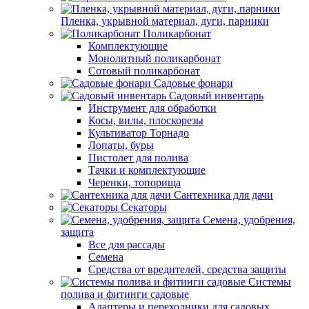
Пленка, укрывной материал, дуги, парники
Поликарбонат
Комплектующие
Монолитный поликарбонат
Сотовый поликарбонат
Садовые фонари
Садовый инвентарь
Инструмент для обработки
Косы, вилы, плоскорезы
Культиватор Торнадо
Лопаты, буры
Пистолет для полива
Тачки и комплектующие
Черенки, топорища
Сантехника для дачи
Секаторы
Семена, удобрения,
защита
Все для рассады
Семена
Средства от вредителей, средства защиты
Системы
полива и фитинги садовые
Адаптеры и переходники для садовых