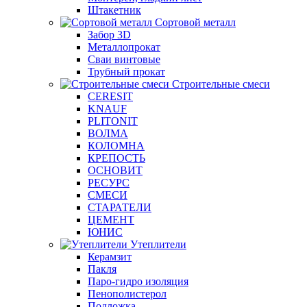
Штакетник
Сортовой металл
Забор 3D
Металлопрокат
Сваи винтовые
Трубный прокат
Строительные смеси
CERESIT
KNAUF
PLITONIT
ВОЛМА
КОЛОМНА
КРЕПОСТЬ
ОСНОВИТ
РЕСУРС
СМЕСИ
СТАРАТЕЛИ
ЦЕМЕНТ
ЮНИС
Утеплители
Керамзит
Пакля
Паро-гидро изоляция
Пенополистерол
Подложка