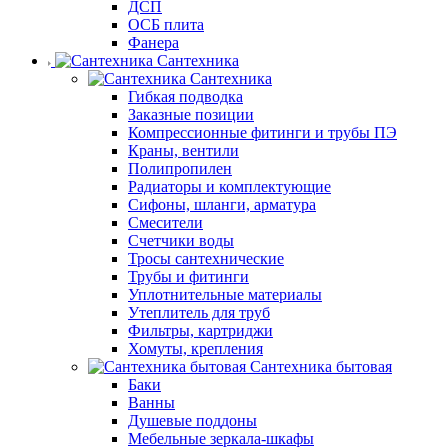
ДСП
ОСБ плита
Фанера
Сантехника
Сантехника
Гибкая подводка
Заказные позиции
Компрессионные фитинги и трубы ПЭ
Краны, вентили
Полипропилен
Радиаторы и комплектующие
Сифоны, шланги, арматура
Смесители
Счетчики воды
Тросы сантехнические
Трубы и фитинги
Уплотнительные материалы
Утеплитель для труб
Фильтры, картриджи
Хомуты, крепления
Сантехника бытовая
Баки
Ванны
Душевые поддоны
Мебельные зеркала-шкафы