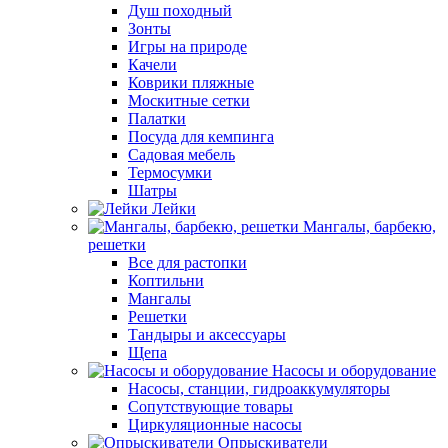
Душ походный
Зонты
Игры на природе
Качели
Коврики пляжные
Москитные сетки
Палатки
Посуда для кемпинга
Садовая мебель
Термосумки
Шатры
Лейки
Мангалы, барбекю,
решетки
Все для растопки
Коптильни
Мангалы
Решетки
Тандыры и аксессуары
Щепа
Насосы и оборудование
Насосы, станции, гидроаккумуляторы
Сопутствующие товары
Циркуляционные насосы
Опрыскиватели