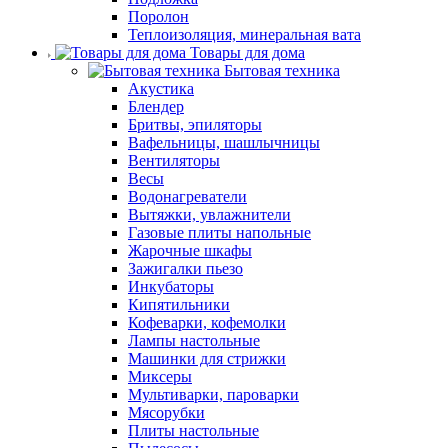
Поролон
Теплоизоляция, минеральная вата
Товары для дома
Бытовая техника
Акустика
Блендер
Бритвы, эпиляторы
Вафельницы, шашлычницы
Вентиляторы
Весы
Водонагреватели
Вытяжки, увлажнители
Газовые плиты напольные
Жарочные шкафы
Зажигалки пьезо
Инкубаторы
Кипятильники
Кофеварки, кофемолки
Лампы настольные
Машинки для стрижки
Миксеры
Мультиварки, пароварки
Мясорубки
Плиты настольные