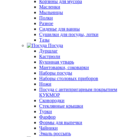
Корзины для мусора
Масленки
Мыльницы
Полки
Разное
Сиденье для ванны
Сушилки для посуды, лотки
Тазы
Посуда
Дуршлаг
Кастрюли
Кухонная утварь
Мантоварки, соковарки
Наборы посуды
Наборы столовых приборов
Ножи
Посуда с антипригарным покрытием
КУКМОР
Сковородки
Стеклянные крышки
Турки
Фарфор
Формы для выпечки
Чайники
Эмаль россыпь