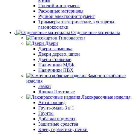
к ним
Прочий инструмент
Расходные материалы
Ручной электроинструмент
Триммеры электрические, кусторезы,
газонокосилки
Отделочные материалы
Гипсокартон
Двери
Двери гармошка
Двери дерево, шпон
Двери стальные
Наличники МДФ
Наличники ПВХ
Замочно-скобяные
изделия
Замки
Ящики Почтовые
Лакокрасочные изделия
Антигололед
Грунт-эмаль 3 в 1
Грунты
Добавки в цемент
Защитные средства
Клеи, герметики, пенки