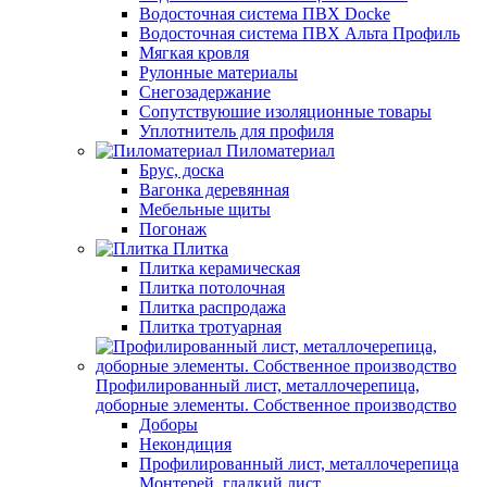
Водосточная система ПВХ Docke
Водосточная система ПВХ Альта Профиль
Мягкая кровля
Рулонные материалы
Снегозадержание
Сопутствуюшие изоляционные товары
Уплотнитель для профиля
Пиломатериал
Брус, доска
Вагонка деревянная
Мебельные щиты
Погонаж
Плитка
Плитка керамическая
Плитка потолочная
Плитка распродажа
Плитка тротуарная
Профилированный лист, металлочерепица,
доборные элементы. Собственное производство
Доборы
Некондиция
Профилированный лист, металлочерепица
Монтерей, гладкий лист