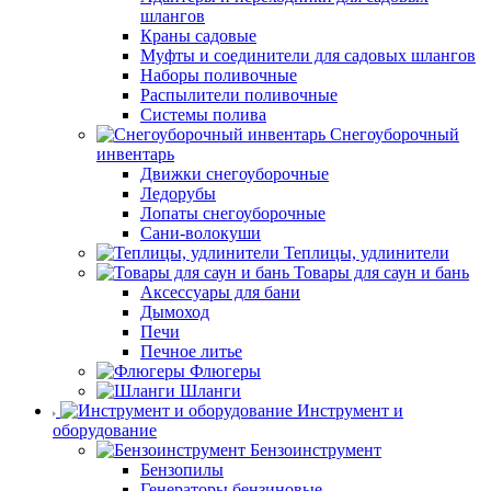
шлангов
Краны садовые
Муфты и соединители для садовых шлангов
Наборы поливочные
Распылители поливочные
Системы полива
Снегоуборочный
инвентарь
Движки снегоуборочные
Ледорубы
Лопаты снегоуборочные
Сани-волокуши
Теплицы, удлинители
Товары для саун и бань
Аксессуары для бани
Дымоход
Печи
Печное литье
Флюгеры
Шланги
Инструмент и
оборудование
Бензоинструмент
Бензопилы
Генераторы бензиновые