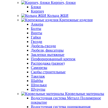
Кирпич, блоки
Блоки
Кирпич
Кольца ЖБИ
Крепежные изделия
Анкера
Болты
Винты
Гайки
Гвозди
Дюбель-гвозди
Дюбеля, фиксаторы
Заклепки вытяжные
Перфорированный крепеж
Распродажа (разное)
Саморезы
Скобы строительные
Такелаж
Шайбы
Шпильки
Шурупы
Кровельные материалы
Водосточная система Металл Полимерное
покрытие
Водосточная система оцинкованная