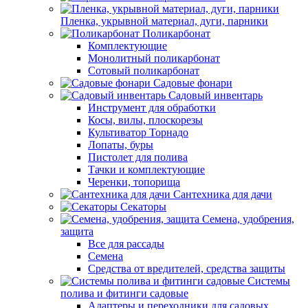
Пленка, укрывной материал, дуги, парники
Поликарбонат
Комплектующие
Монолитный поликарбонат
Сотовый поликарбонат
Садовые фонари
Садовый инвентарь
Инструмент для обработки
Косы, вилы, плоскорезы
Культиватор Торнадо
Лопаты, буры
Пистолет для полива
Тачки и комплектующие
Черенки, топорища
Сантехника для дачи
Секаторы
Семена, удобрения,
защита
Все для рассады
Семена
Средства от вредителей, средства защиты
Системы
полива и фитинги садовые
Адаптеры и переходники для садовых