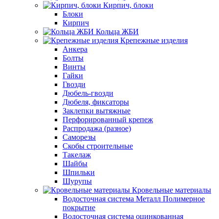
Кирпич, блоки
Блоки
Кирпич
Кольца ЖБИ
Крепежные изделия
Анкера
Болты
Винты
Гайки
Гвозди
Дюбель-гвозди
Дюбеля, фиксаторы
Заклепки вытяжные
Перфорированный крепеж
Распродажа (разное)
Саморезы
Скобы строительные
Такелаж
Шайбы
Шпильки
Шурупы
Кровельные материалы
Водосточная система Металл Полимерное
покрытие
Водосточная система оцинкованная