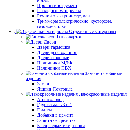
к ним
Прочий инструмент
Расходные материалы
Ручной электроинструмент
Триммеры электрические, кусторезы,
газонокосилки
Отделочные материалы
Гипсокартон
Двери
Двери гармошка
Двери дерево, шпон
Двери стальные
Наличники МДФ
Наличники ПВХ
Замочно-скобяные
изделия
Замки
Ящики Почтовые
Лакокрасочные изделия
Антигололед
Грунт-эмаль 3 в 1
Грунты
Добавки в цемент
Защитные средства
Клеи, герметики, пенки