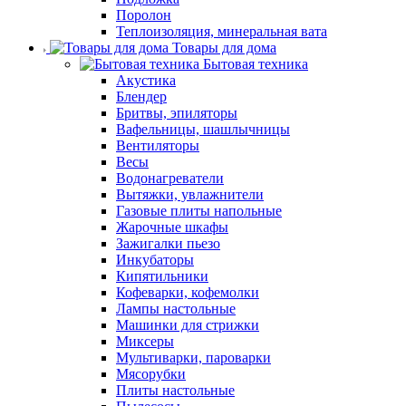
Поролон
Теплоизоляция, минеральная вата
Товары для дома
Бытовая техника
Акустика
Блендер
Бритвы, эпиляторы
Вафельницы, шашлычницы
Вентиляторы
Весы
Водонагреватели
Вытяжки, увлажнители
Газовые плиты напольные
Жарочные шкафы
Зажигалки пьезо
Инкубаторы
Кипятильники
Кофеварки, кофемолки
Лампы настольные
Машинки для стрижки
Миксеры
Мультиварки, пароварки
Мясорубки
Плиты настольные