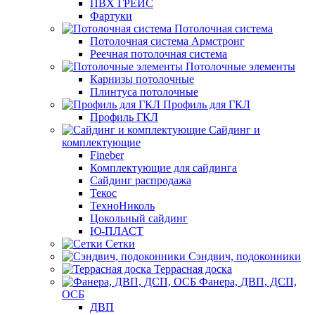
ПВХ ГРЕЙС
Фартуки
Потолочная система
Потолочная система Армстронг
Реечная потолочная система
Потолочные элементы
Карнизы потолочные
Плинтуса потолочные
Профиль для ГКЛ
Профиль ГКЛ
Сайдинг и
комплектующие
Fineber
Комплектующие для сайдинга
Сайдинг распродажа
Текос
ТехноНиколь
Цокольный сайдинг
Ю-ПЛАСТ
Сетки
Сэндвич, подоконники
Террасная доска
Фанера, ДВП, ДСП,
ОСБ
ДВП