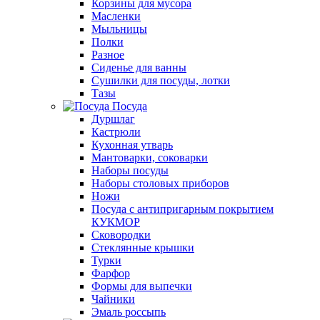
Корзины для мусора
Масленки
Мыльницы
Полки
Разное
Сиденье для ванны
Сушилки для посуды, лотки
Тазы
Посуда
Дуршлаг
Кастрюли
Кухонная утварь
Мантоварки, соковарки
Наборы посуды
Наборы столовых приборов
Ножи
Посуда с антипригарным покрытием
КУКМОР
Сковородки
Стеклянные крышки
Турки
Фарфор
Формы для выпечки
Чайники
Эмаль россыпь