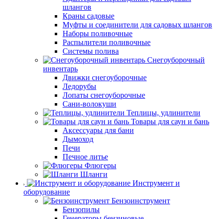
шлангов
Краны садовые
Муфты и соединители для садовых шлангов
Наборы поливочные
Распылители поливочные
Системы полива
Снегоуборочный
инвентарь
Движки снегоуборочные
Ледорубы
Лопаты снегоуборочные
Сани-волокуши
Теплицы, удлинители
Товары для саун и бань
Аксессуары для бани
Дымоход
Печи
Печное литье
Флюгеры
Шланги
Инструмент и
оборудование
Бензоинструмент
Бензопилы
Генераторы бензиновые