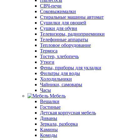
Пылесосы
СВЧ-печи
Соковыжималки
Стиральные машины автомат
Сушилки для овощей
Сушки для обуви
Телевизоры, радиоприемники
Телефонные аппараты
Тепловое оборудование
Термоса
Тостер, хлебопечь
Утюги
Фены, приборы для укладки
Фильтры для воды
Холодильники
Чайники, самовары
Часы
Мебель
Вешалки
Гостиные
Детская корпусная мебель
Диваны
Зеркала, разборка
Камины
Комоды