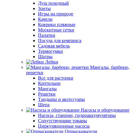
Душ походный
Зонты
Игры на природе
Качели
Коврики пляжные
Москитные сетки
Палатки
Посуда для кемпинга
Садовая мебель
Термосумки
Шатры
Лейки
Мангалы, барбекю,
решетки
Все для растопки
Коптильни
Мангалы
Решетки
Тандыры и аксессуары
Щепа
Насосы и оборудование
Насосы, станции, гидроаккумуляторы
Сопутствующие товары
Циркуляционные насосы
Опрыскиватели