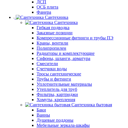
ДСП
ОСБ плита
Фанера
Сантехника
Сантехника
Гибкая подводка
Заказные позиции
Компрессионные фитинги и трубы ПЭ
Краны, вентили
Полипропилен
Радиаторы и комплектующие
Сифоны, шланги, арматура
Смесители
Счетчики воды
Тросы сантехнические
Трубы и фитинги
Уплотнительные материалы
Утеплитель для труб
Фильтры, картриджи
Хомуты, крепления
Сантехника бытовая
Баки
Ванны
Душевые поддоны
Мебельные зеркала-шкафы