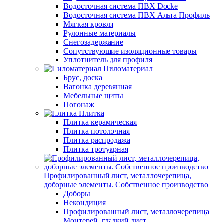
Водосточная система ПВХ Docke
Водосточная система ПВХ Альта Профиль
Мягкая кровля
Рулонные материалы
Снегозадержание
Сопутствуюшие изоляционные товары
Уплотнитель для профиля
Пиломатериал
Брус, доска
Вагонка деревянная
Мебельные щиты
Погонаж
Плитка
Плитка керамическая
Плитка потолочная
Плитка распродажа
Плитка тротуарная
Профилированный лист, металлочерепица,
доборные элементы. Собственное производство
Доборы
Некондиция
Профилированный лист, металлочерепица
Монтерей, гладкий лист