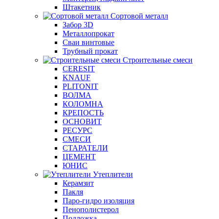
Штакетник
Сортовой металл
Забор 3D
Металлопрокат
Сваи винтовые
Трубный прокат
Строительные смеси
CERESIT
KNAUF
PLITONIT
ВОЛМА
КОЛОМНА
КРЕПОСТЬ
ОСНОВИТ
РЕСУРС
СМЕСИ
СТАРАТЕЛИ
ЦЕМЕНТ
ЮНИС
Утеплители
Керамзит
Пакля
Паро-гидро изоляция
Пенополистерол
Подложка