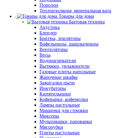
Поролон
Теплоизоляция, минеральная вата
Товары для дома
Бытовая техника
Акустика
Блендер
Бритвы, эпиляторы
Вафельницы, шашлычницы
Вентиляторы
Весы
Водонагреватели
Вытяжки, увлажнители
Газовые плиты напольные
Жарочные шкафы
Зажигалки пьезо
Инкубаторы
Кипятильники
Кофеварки, кофемолки
Лампы настольные
Машинки для стрижки
Миксеры
Мультиварки, пароварки
Мясорубки
Плиты настольные