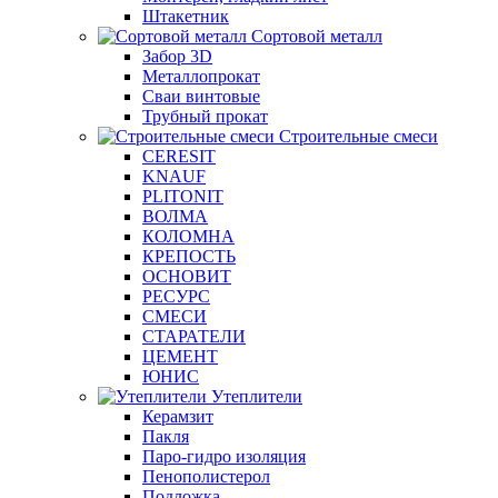
Штакетник
Сортовой металл
Забор 3D
Металлопрокат
Сваи винтовые
Трубный прокат
Строительные смеси
CERESIT
KNAUF
PLITONIT
ВОЛМА
КОЛОМНА
КРЕПОСТЬ
ОСНОВИТ
РЕСУРС
СМЕСИ
СТАРАТЕЛИ
ЦЕМЕНТ
ЮНИС
Утеплители
Керамзит
Пакля
Паро-гидро изоляция
Пенополистерол
Подложка