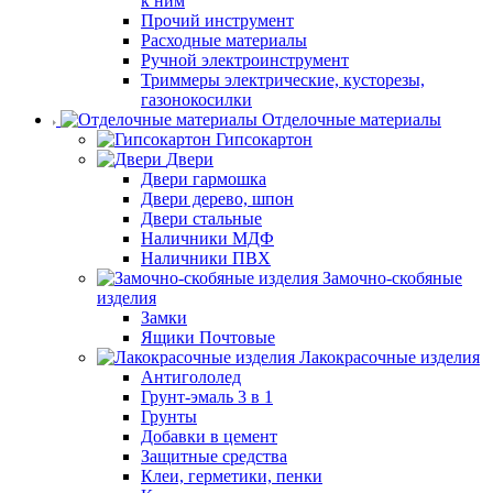
к ним
Прочий инструмент
Расходные материалы
Ручной электроинструмент
Триммеры электрические, кусторезы,
газонокосилки
Отделочные материалы
Гипсокартон
Двери
Двери гармошка
Двери дерево, шпон
Двери стальные
Наличники МДФ
Наличники ПВХ
Замочно-скобяные
изделия
Замки
Ящики Почтовые
Лакокрасочные изделия
Антигололед
Грунт-эмаль 3 в 1
Грунты
Добавки в цемент
Защитные средства
Клеи, герметики, пенки