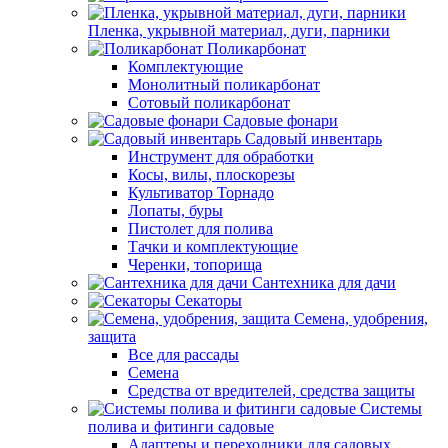
Пленка, укрывной материал, дуги, парники
Поликарбонат
Комплектующие
Монолитный поликарбонат
Сотовый поликарбонат
Садовые фонари
Садовый инвентарь
Инструмент для обработки
Косы, вилы, плоскорезы
Культиватор Торнадо
Лопаты, буры
Пистолет для полива
Тачки и комплектующие
Черенки, топорища
Сантехника для дачи
Секаторы
Семена, удобрения,
защита
Все для рассады
Семена
Средства от вредителей, средства защиты
Системы
полива и фитинги садовые
Адаптеры и переходники для садовых