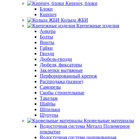
Кирпич, блоки
Блоки
Кирпич
Кольца ЖБИ
Крепежные изделия
Анкера
Болты
Винты
Гайки
Гвозди
Дюбель-гвозди
Дюбеля, фиксаторы
Заклепки вытяжные
Перфорированный крепеж
Распродажа (разное)
Саморезы
Скобы строительные
Такелаж
Шайбы
Шпильки
Шурупы
Кровельные материалы
Водосточная система Металл Полимерное
покрытие
Водосточная система оцинкованная