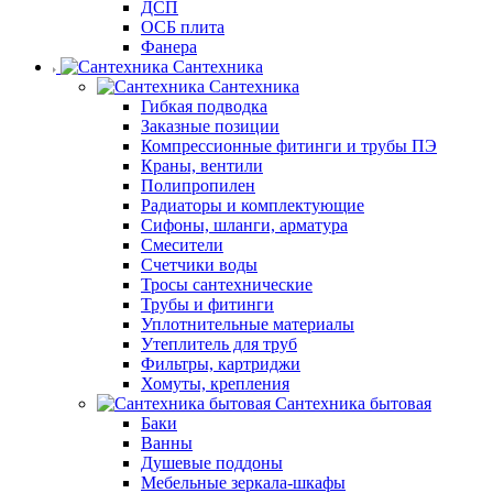
ДСП
ОСБ плита
Фанера
Сантехника
Сантехника
Гибкая подводка
Заказные позиции
Компрессионные фитинги и трубы ПЭ
Краны, вентили
Полипропилен
Радиаторы и комплектующие
Сифоны, шланги, арматура
Смесители
Счетчики воды
Тросы сантехнические
Трубы и фитинги
Уплотнительные материалы
Утеплитель для труб
Фильтры, картриджи
Хомуты, крепления
Сантехника бытовая
Баки
Ванны
Душевые поддоны
Мебельные зеркала-шкафы