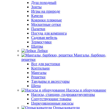
Душ походный
Зонты
Игры на природе
Качели
Коврики пляжные
Москитные сетки
Палатки
Посуда для кемпинга
Садовая мебель
Термосумки
Шатры
Лейки
Мангалы, барбекю,
решетки
Все для растопки
Коптильни
Мангалы
Решетки
Тандыры и аксессуары
Щепа
Насосы и оборудование
Насосы, станции, гидроаккумуляторы
Сопутствующие товары
Циркуляционные насосы
Опрыскиватели