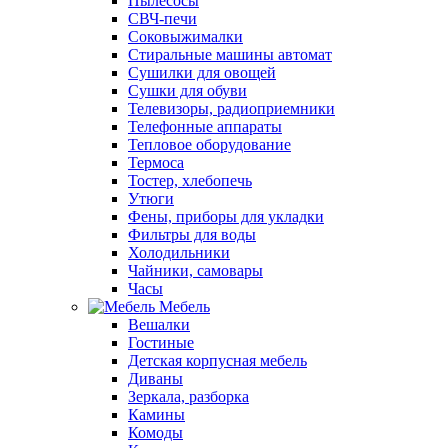
Пылесосы
СВЧ-печи
Соковыжималки
Стиральные машины автомат
Сушилки для овощей
Сушки для обуви
Телевизоры, радиоприемники
Телефонные аппараты
Тепловое оборудование
Термоса
Тостер, хлебопечь
Утюги
Фены, приборы для укладки
Фильтры для воды
Холодильники
Чайники, самовары
Часы
Мебель
Вешалки
Гостиные
Детская корпусная мебель
Диваны
Зеркала, разборка
Камины
Комоды