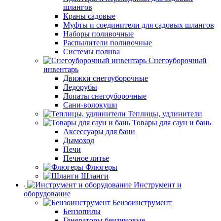
шлангов
Краны садовые
Муфты и соединители для садовых шлангов
Наборы поливочные
Распылители поливочные
Системы полива
Снегоуборочный
инвентарь
Движки снегоуборочные
Ледорубы
Лопаты снегоуборочные
Сани-волокуши
Теплицы, удлинители
Товары для саун и бань
Аксессуары для бани
Дымоход
Печи
Печное литье
Флюгеры
Шланги
Инструмент и
оборудование
Бензоинструмент
Бензопилы
Генераторы бензиновые