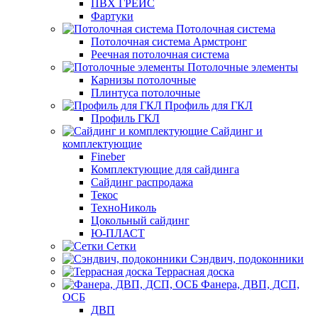
ПВХ ГРЕЙС
Фартуки
Потолочная система
Потолочная система Армстронг
Реечная потолочная система
Потолочные элементы
Карнизы потолочные
Плинтуса потолочные
Профиль для ГКЛ
Профиль ГКЛ
Сайдинг и
комплектующие
Fineber
Комплектующие для сайдинга
Сайдинг распродажа
Текос
ТехноНиколь
Цокольный сайдинг
Ю-ПЛАСТ
Сетки
Сэндвич, подоконники
Террасная доска
Фанера, ДВП, ДСП,
ОСБ
ДВП