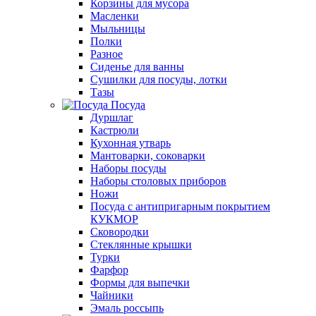
Корзины для мусора
Масленки
Мыльницы
Полки
Разное
Сиденье для ванны
Сушилки для посуды, лотки
Тазы
Посуда
Дуршлаг
Кастрюли
Кухонная утварь
Мантоварки, соковарки
Наборы посуды
Наборы столовых приборов
Ножи
Посуда с антипригарным покрытием
КУКМОР
Сковородки
Стеклянные крышки
Турки
Фарфор
Формы для выпечки
Чайники
Эмаль россыпь