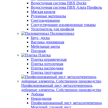
Водосточная система ПВХ Docke
Водосточная система ПВХ Альта Профиль
Мягкая кровля
Рулонные материалы
Снегозадержание
Сопутствуюшие изоляционные товары
Уплотнитель для профиля
Пиломатериал
Брус, доска
Вагонка деревянная
Мебельные щиты
Погонаж
Плитка
Плитка керамическая
Плитка потолочная
Плитка распродажа
Плитка тротуарная
Профилированный лист, металлочерепица,
доборные элементы. Собственное производство
Доборы
Некондиция
Профилированный лист, металлочерепица
Монтерей, гладкий лист