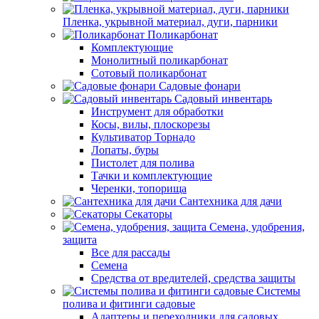
Пленка, укрывной материал, дуги, парники
Поликарбонат
Комплектующие
Монолитный поликарбонат
Сотовый поликарбонат
Садовые фонари
Садовый инвентарь
Инструмент для обработки
Косы, вилы, плоскорезы
Культиватор Торнадо
Лопаты, буры
Пистолет для полива
Тачки и комплектующие
Черенки, топорища
Сантехника для дачи
Секаторы
Семена, удобрения,
защита
Все для рассады
Семена
Средства от вредителей, средства защиты
Системы
полива и фитинги садовые
Адаптеры и переходники для садовых