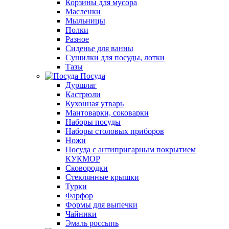
Корзины для мусора
Масленки
Мыльницы
Полки
Разное
Сиденье для ванны
Сушилки для посуды, лотки
Тазы
Посуда
Дуршлаг
Кастрюли
Кухонная утварь
Мантоварки, соковарки
Наборы посуды
Наборы столовых приборов
Ножи
Посуда с антипригарным покрытием
КУКМОР
Сковородки
Стеклянные крышки
Турки
Фарфор
Формы для выпечки
Чайники
Эмаль россыпь