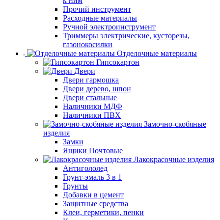
к ним
Прочий инструмент
Расходные материалы
Ручной электроинструмент
Триммеры электрические, кусторезы,
газонокосилки
Отделочные материалы
Гипсокартон
Двери
Двери гармошка
Двери дерево, шпон
Двери стальные
Наличники МДФ
Наличники ПВХ
Замочно-скобяные
изделия
Замки
Ящики Почтовые
Лакокрасочные изделия
Антигололед
Грунт-эмаль 3 в 1
Грунты
Добавки в цемент
Защитные средства
Клеи, герметики, пенки