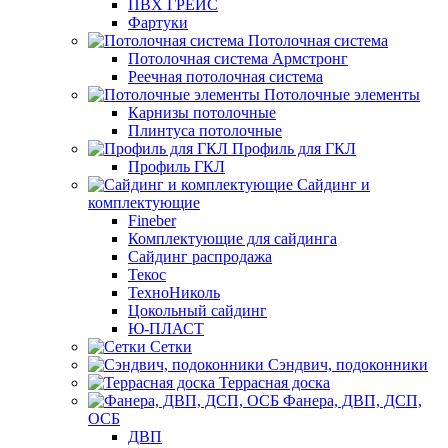
ПВХ ГРЕЙС
Фартуки
Потолочная система
Потолочная система Армстронг
Реечная потолочная система
Потолочные элементы
Карнизы потолочные
Плинтуса потолочные
Профиль для ГКЛ
Профиль ГКЛ
Сайдинг и
комплектующие
Fineber
Комплектующие для сайдинга
Сайдинг распродажа
Текос
ТехноНиколь
Цокольный сайдинг
Ю-ПЛАСТ
Сетки
Сэндвич, подоконники
Террасная доска
Фанера, ДВП, ДСП,
ОСБ
ДВП