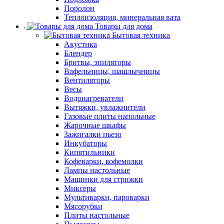
Поролон
Теплоизоляция, минеральная вата
Товары для дома
Бытовая техника
Акустика
Блендер
Бритвы, эпиляторы
Вафельницы, шашлычницы
Вентиляторы
Весы
Водонагреватели
Вытяжки, увлажнители
Газовые плиты напольные
Жарочные шкафы
Зажигалки пьезо
Инкубаторы
Кипятильники
Кофеварки, кофемолки
Лампы настольные
Машинки для стрижки
Миксеры
Мультиварки, пароварки
Мясорубки
Плиты настольные