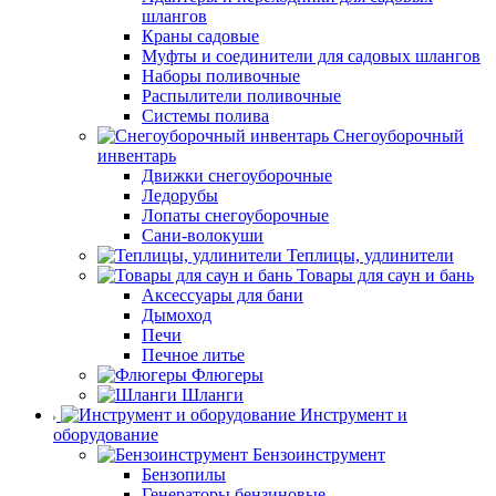
шлангов
Краны садовые
Муфты и соединители для садовых шлангов
Наборы поливочные
Распылители поливочные
Системы полива
Снегоуборочный
инвентарь
Движки снегоуборочные
Ледорубы
Лопаты снегоуборочные
Сани-волокуши
Теплицы, удлинители
Товары для саун и бань
Аксессуары для бани
Дымоход
Печи
Печное литье
Флюгеры
Шланги
Инструмент и
оборудование
Бензоинструмент
Бензопилы
Генераторы бензиновые