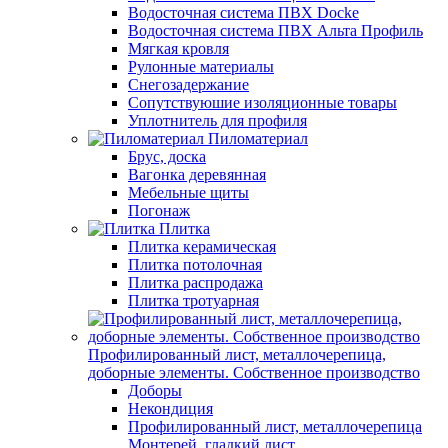
Водосточная система ПВХ Docke
Водосточная система ПВХ Альта Профиль
Мягкая кровля
Рулонные материалы
Снегозадержание
Сопутствуюшие изоляционные товары
Уплотнитель для профиля
Пиломатериал
Брус, доска
Вагонка деревянная
Мебельные щиты
Погонаж
Плитка
Плитка керамическая
Плитка потолочная
Плитка распродажа
Плитка тротуарная
Профилированный лист, металлочерепица,
доборные элементы. Собственное производство
Доборы
Некондиция
Профилированный лист, металлочерепица
Монтерей, гладкий лист