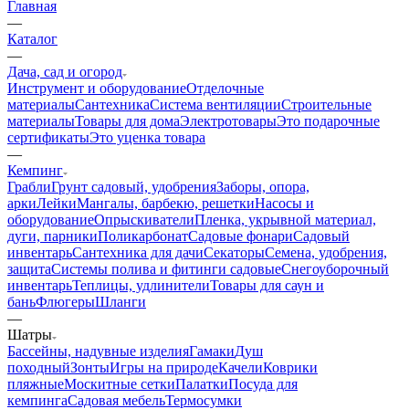
Главная
—
Каталог
—
Дача, сад и огород
Инструмент и оборудование
Отделочные
материалы
Сантехника
Система вентиляции
Строительные
материалы
Товары для дома
Электротовары
Это подарочные
сертификаты
Это уценка товара
—
Кемпинг
Грабли
Грунт садовый, удобрения
Заборы, опора,
арки
Лейки
Мангалы, барбекю, решетки
Насосы и
оборудование
Опрыскиватели
Пленка, укрывной материал,
дуги, парники
Поликарбонат
Садовые фонари
Садовый
инвентарь
Сантехника для дачи
Секаторы
Семена, удобрения,
защита
Системы полива и фитинги садовые
Снегоуборочный
инвентарь
Теплицы, удлинители
Товары для саун и
бань
Флюгеры
Шланги
—
Шатры
Бассейны, надувные изделия
Гамаки
Душ
походный
Зонты
Игры на природе
Качели
Коврики
пляжные
Москитные сетки
Палатки
Посуда для
кемпинга
Садовая мебель
Термосумки