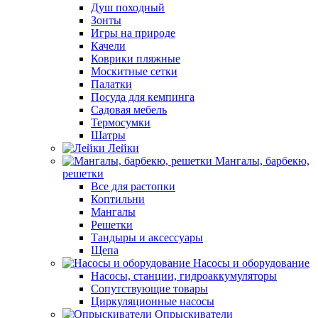
Душ походный
Зонты
Игры на природе
Качели
Коврики пляжные
Москитные сетки
Палатки
Посуда для кемпинга
Садовая мебель
Термосумки
Шатры
Лейки
Мангалы, барбекю,
решетки
Все для растопки
Коптильни
Мангалы
Решетки
Тандыры и аксессуары
Щепа
Насосы и оборудование
Насосы, станции, гидроаккумуляторы
Сопутствующие товары
Циркуляционные насосы
Опрыскиватели