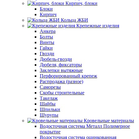
Кирпич, блоки
Блоки
Кирпич
Кольца ЖБИ
Крепежные изделия
Анкера
Болты
Винты
Гайки
Гвозди
Дюбель-гвозди
Дюбеля, фиксаторы
Заклепки вытяжные
Перфорированный крепеж
Распродажа (разное)
Саморезы
Скобы строительные
Такелаж
Шайбы
Шпильки
Шурупы
Кровельные материалы
Водосточная система Металл Полимерное
покрытие
Водосточная система оцинкованная