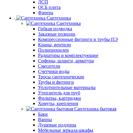
ДСП
ОСБ плита
Фанера
Сантехника
Сантехника
Гибкая подводка
Заказные позиции
Компрессионные фитинги и трубы ПЭ
Краны, вентили
Полипропилен
Радиаторы и комплектующие
Сифоны, шланги, арматура
Смесители
Счетчики воды
Тросы сантехнические
Трубы и фитинги
Уплотнительные материалы
Утеплитель для труб
Фильтры, картриджи
Хомуты, крепления
Сантехника бытовая
Баки
Ванны
Душевые поддоны
Мебельные зеркала-шкафы