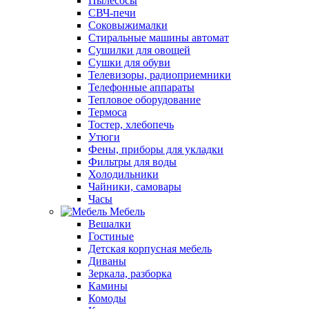
Пылесосы
СВЧ-печи
Соковыжималки
Стиральные машины автомат
Сушилки для овощей
Сушки для обуви
Телевизоры, радиоприемники
Телефонные аппараты
Тепловое оборудование
Термоса
Тостер, хлебопечь
Утюги
Фены, приборы для укладки
Фильтры для воды
Холодильники
Чайники, самовары
Часы
Мебель
Вешалки
Гостиные
Детская корпусная мебель
Диваны
Зеркала, разборка
Камины
Комоды