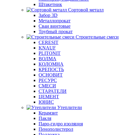
Штакетник
Сортовой металл
Забор 3D
Металлопрокат
Сваи винтовые
Трубный прокат
Строительные смеси
CERESIT
KNAUF
PLITONIT
ВОЛМА
КОЛОМНА
КРЕПОСТЬ
ОСНОВИТ
РЕСУРС
СМЕСИ
СТАРАТЕЛИ
ЦЕМЕНТ
ЮНИС
Утеплители
Керамзит
Пакля
Паро-гидро изоляция
Пенополистерол
Подложка