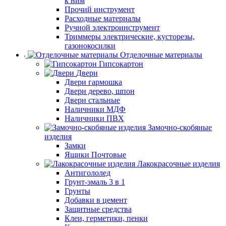
к ним
Прочий инструмент
Расходные материалы
Ручной электроинструмент
Триммеры электрические, кусторезы,
газонокосилки
Отделочные материалы
Гипсокартон
Двери
Двери гармошка
Двери дерево, шпон
Двери стальные
Наличники МДФ
Наличники ПВХ
Замочно-скобяные
изделия
Замки
Ящики Почтовые
Лакокрасочные изделия
Антигололед
Грунт-эмаль 3 в 1
Грунты
Добавки в цемент
Защитные средства
Клеи, герметики, пенки