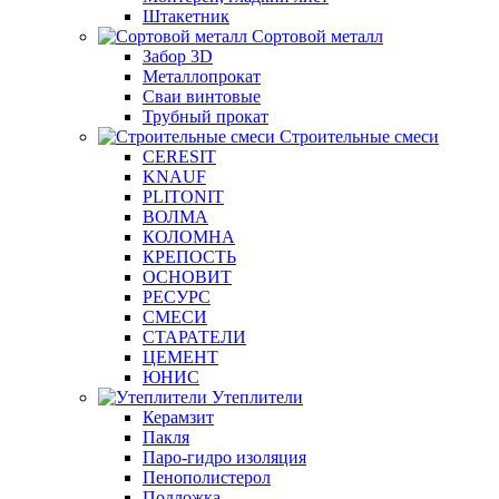
Штакетник
Сортовой металл
Забор 3D
Металлопрокат
Сваи винтовые
Трубный прокат
Строительные смеси
CERESIT
KNAUF
PLITONIT
ВОЛМА
КОЛОМНА
КРЕПОСТЬ
ОСНОВИТ
РЕСУРС
СМЕСИ
СТАРАТЕЛИ
ЦЕМЕНТ
ЮНИС
Утеплители
Керамзит
Пакля
Паро-гидро изоляция
Пенополистерол
Подложка