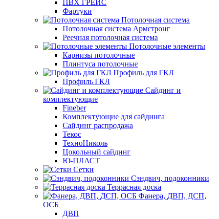
ПВХ ГРЕЙС
Фартуки
Потолочная система
Потолочная система Армстронг
Реечная потолочная система
Потолочные элементы
Карнизы потолочные
Плинтуса потолочные
Профиль для ГКЛ
Профиль ГКЛ
Сайдинг и
комплектующие
Fineber
Комплектующие для сайдинга
Сайдинг распродажа
Текос
ТехноНиколь
Цокольный сайдинг
Ю-ПЛАСТ
Сетки
Сэндвич, подоконники
Террасная доска
Фанера, ДВП, ДСП,
ОСБ
ДВП