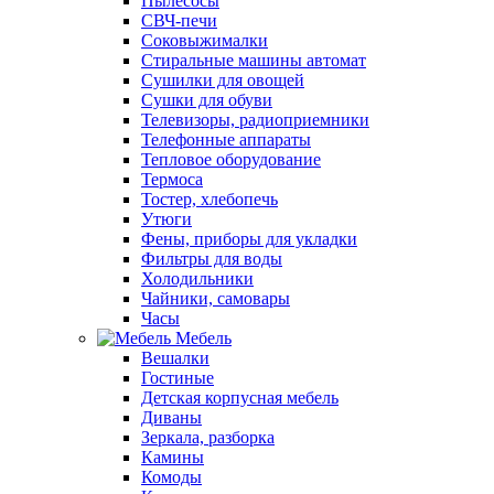
Пылесосы
СВЧ-печи
Соковыжималки
Стиральные машины автомат
Сушилки для овощей
Сушки для обуви
Телевизоры, радиоприемники
Телефонные аппараты
Тепловое оборудование
Термоса
Тостер, хлебопечь
Утюги
Фены, приборы для укладки
Фильтры для воды
Холодильники
Чайники, самовары
Часы
Мебель
Вешалки
Гостиные
Детская корпусная мебель
Диваны
Зеркала, разборка
Камины
Комоды