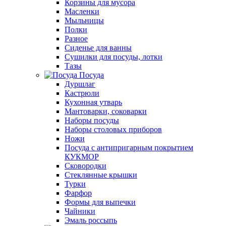
Корзины для мусора
Масленки
Мыльницы
Полки
Разное
Сиденье для ванны
Сушилки для посуды, лотки
Тазы
Посуда
Дуршлаг
Кастрюли
Кухонная утварь
Мантоварки, соковарки
Наборы посуды
Наборы столовых приборов
Ножи
Посуда с антипригарным покрытием
КУКМОР
Сковородки
Стеклянные крышки
Турки
Фарфор
Формы для выпечки
Чайники
Эмаль россыпь