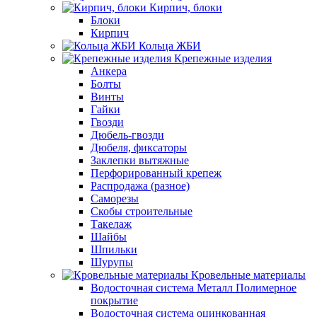
Кирпич, блоки
Блоки
Кирпич
Кольца ЖБИ
Крепежные изделия
Анкера
Болты
Винты
Гайки
Гвозди
Дюбель-гвозди
Дюбеля, фиксаторы
Заклепки вытяжные
Перфорированный крепеж
Распродажа (разное)
Саморезы
Скобы строительные
Такелаж
Шайбы
Шпильки
Шурупы
Кровельные материалы
Водосточная система Металл Полимерное
покрытие
Водосточная система оцинкованная