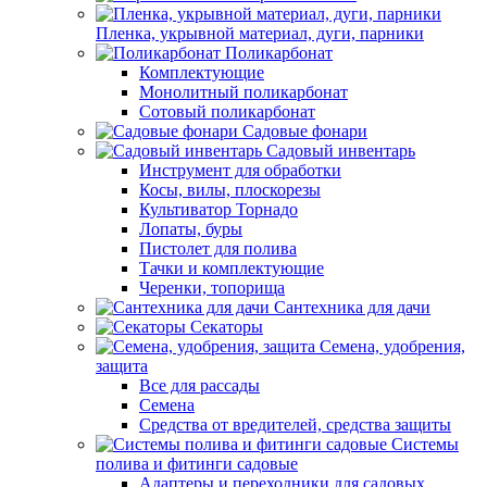
Пленка, укрывной материал, дуги, парники
Поликарбонат
Комплектующие
Монолитный поликарбонат
Сотовый поликарбонат
Садовые фонари
Садовый инвентарь
Инструмент для обработки
Косы, вилы, плоскорезы
Культиватор Торнадо
Лопаты, буры
Пистолет для полива
Тачки и комплектующие
Черенки, топорища
Сантехника для дачи
Секаторы
Семена, удобрения,
защита
Все для рассады
Семена
Средства от вредителей, средства защиты
Системы
полива и фитинги садовые
Адаптеры и переходники для садовых