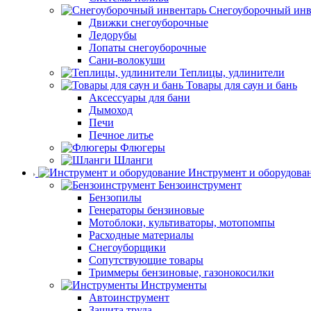
Снегоуборочный инв
Движки снегоуборочные
Ледорубы
Лопаты снегоуборочные
Сани-волокуши
Теплицы, удлинители
Товары для саун и бань
Аксессуары для бани
Дымоход
Печи
Печное литье
Флюгеры
Шланги
Инструмент и оборудова
Бензоинструмент
Бензопилы
Генераторы бензиновые
Мотоблоки, культиваторы, мотопомпы
Расходные материалы
Снегоуборщики
Сопутствующие товары
Триммеры бензиновые, газонокосилки
Инструменты
Автоинструмент
Защита труда