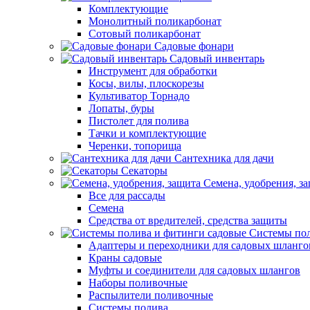
Комплектующие
Монолитный поликарбонат
Сотовый поликарбонат
Садовые фонари
Садовый инвентарь
Инструмент для обработки
Косы, вилы, плоскорезы
Культиватор Торнадо
Лопаты, буры
Пистолет для полива
Тачки и комплектующие
Черенки, топорища
Сантехника для дачи
Секаторы
Семена, удобрения, з
Все для рассады
Семена
Средства от вредителей, средства защиты
Системы пол
Адаптеры и переходники для садовых шланго
Краны садовые
Муфты и соединители для садовых шлангов
Наборы поливочные
Распылители поливочные
Системы полива