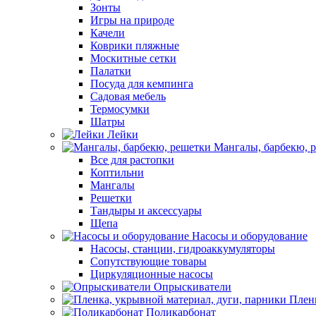
Зонты
Игры на природе
Качели
Коврики пляжные
Москитные сетки
Палатки
Посуда для кемпинга
Садовая мебель
Термосумки
Шатры
Лейки
Мангалы, барбекю, 
Все для растопки
Коптильни
Мангалы
Решетки
Тандыры и аксессуары
Щепа
Насосы и оборудование
Насосы, станции, гидроаккумуляторы
Сопутствующие товары
Циркуляционные насосы
Опрыскиватели
Пленк
Поликарбонат