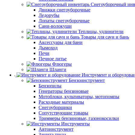
Снегоуборочный инв
Движки снегоуборочные
Ледорубы
Лопаты снегоуборочные
Сани-волокуши
Теплицы, удлинители
Товары для саун и бань
Аксессуары для бани
Дымоход
Печи
Печное литье
Флюгеры
Шланги
Инструмент и оборудова
Бензоинструмент
Бензопилы
Генераторы бензиновые
Мотоблоки, культиваторы, мотопомпы
Расходные материалы
Снегоуборщики
Сопутствующие товары
Триммеры бензиновые, газонокосилки
Инструменты
Автоинструмент
Защита труда