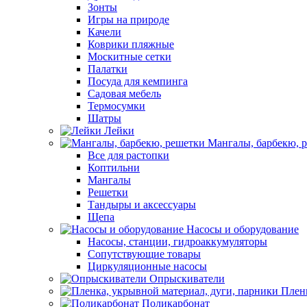
Зонты
Игры на природе
Качели
Коврики пляжные
Москитные сетки
Палатки
Посуда для кемпинга
Садовая мебель
Термосумки
Шатры
Лейки
Мангалы, барбекю, 
Все для растопки
Коптильни
Мангалы
Решетки
Тандыры и аксессуары
Щепа
Насосы и оборудование
Насосы, станции, гидроаккумуляторы
Сопутствующие товары
Циркуляционные насосы
Опрыскиватели
Пленк
Поликарбонат