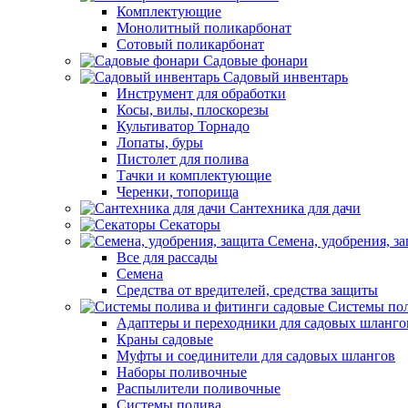
Комплектующие
Монолитный поликарбонат
Сотовый поликарбонат
Садовые фонари
Садовый инвентарь
Инструмент для обработки
Косы, вилы, плоскорезы
Культиватор Торнадо
Лопаты, буры
Пистолет для полива
Тачки и комплектующие
Черенки, топорища
Сантехника для дачи
Секаторы
Семена, удобрения, з
Все для рассады
Семена
Средства от вредителей, средства защиты
Системы пол
Адаптеры и переходники для садовых шланго
Краны садовые
Муфты и соединители для садовых шлангов
Наборы поливочные
Распылители поливочные
Системы полива