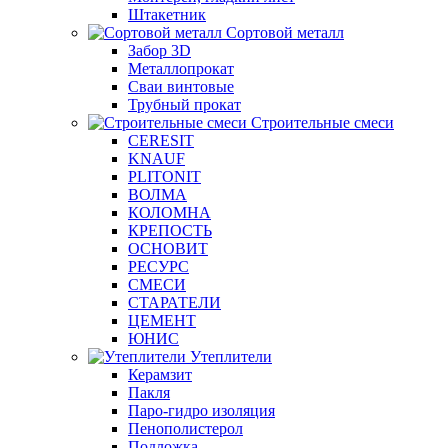
Штакетник
Сортовой металл
Забор 3D
Металлопрокат
Сваи винтовые
Трубный прокат
Строительные смеси
CERESIT
KNAUF
PLITONIT
ВОЛМА
КОЛОМНА
КРЕПОСТЬ
ОСНОВИТ
РЕСУРС
СМЕСИ
СТАРАТЕЛИ
ЦЕМЕНТ
ЮНИС
Утеплители
Керамзит
Пакля
Паро-гидро изоляция
Пенополистерол
Подложка