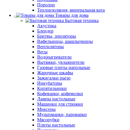
Поролон
Теплоизоляция, минеральная вата
Товары для дома
Бытовая техника
Акустика
Блендер
Бритвы, эпиляторы
Вафельницы, шашлычницы
Вентиляторы
Весы
Водонагреватели
Вытяжки, увлажнители
Газовые плиты напольные
Жарочные шкафы
Зажигалки пьезо
Инкубаторы
Кипятильники
Кофеварки, кофемолки
Лампы настольные
Машинки для стрижки
Миксеры
Мультиварки, пароварки
Мясорубки
Плиты настольные