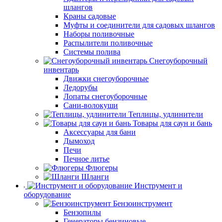
шлангов
Краны садовые
Муфты и соединители для садовых шлангов
Наборы поливочные
Распылители поливочные
Системы полива
Снегоуборочный
инвентарь
Движки снегоуборочные
Ледорубы
Лопаты снегоуборочные
Сани-волокуши
Теплицы, удлинители
Товары для саун и бань
Аксессуары для бани
Дымоход
Печи
Печное литье
Флюгеры
Шланги
Инструмент и
оборудование
Бензоинструмент
Бензопилы
Генераторы бензиновые