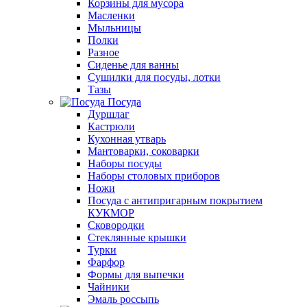
Корзины для мусора
Масленки
Мыльницы
Полки
Разное
Сиденье для ванны
Сушилки для посуды, лотки
Тазы
Посуда
Дуршлаг
Кастрюли
Кухонная утварь
Мантоварки, соковарки
Наборы посуды
Наборы столовых приборов
Ножи
Посуда с антипригарным покрытием
КУКМОР
Сковородки
Стеклянные крышки
Турки
Фарфор
Формы для выпечки
Чайники
Эмаль россыпь