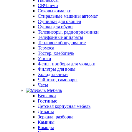
Пылесосы
СВЧ-печи
Соковыжималки
Стиральные машины автомат
Сушилки для овощей
Сушки для обуви
Телевизоры, радиоприемники
Телефонные аппараты
Тепловое оборудование
Термоса
Тостер, хлебопечь
Утюги
Фены, приборы для укладки
Фильтры для воды
Холодильники
Чайники, самовары
Часы
Мебель
Вешалки
Гостиные
Детская корпусная мебель
Диваны
Зеркала, разборка
Камины
Комоды