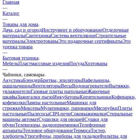
Главная
—
Каталог
—
Товары для дома
Дача, сад и огород
Инструмент и оборудование
Отделочные
материалы
Сантехника
Система вентиляции
Строительные
материалы
Электротовары
Это подарочные сертификаты
Это
уценка товара
—
Бытовая техника
Мебель
Пластмассовые изделия
Посуда
Хозтовары
—
Чайники, самовары
Акустика
Блендер
Бритвы, эпиляторы
Вафельницы,
шашлычницы
Вентиляторы
Весы
Водонагреватели
Вытяжки,
увлажнители
Газовые плиты напольные
Жарочные
шкафы
Зажигалки пьезо
Инкубаторы
Кипятильники
Кофеварки,
кофемолки
Лампы настольные
Машинки для
стрижки
Миксеры
Мультиварки, пароварки
Мясорубки
Плиты
настольные
Пылесосы
СВЧ-печи
Соковыжималки
Стиральные
машины автомат
Сушилки для овощей
Сушки для
обуви
Телевизоры, радиоприемники
Телефонные
аппараты
Тепловое оборудование
Термоса
Тостер,
хлебопечь
Утюги
Фены, приборы для укладки
Фильтры для