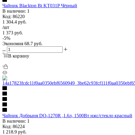
Чайник Blackton Bt KT031P Чёрный
В наличии: 1
Код: 86220
1 304.4
руб.
/шт
1 373
руб.
-
5
%
Экономия
68.7
руб.
В корзину
Чайник Добрыня DO-1270R ,1.6л, 1500Вт нжс/стекло красный
В наличии: 1
Код: 86224
1 218.9
руб.