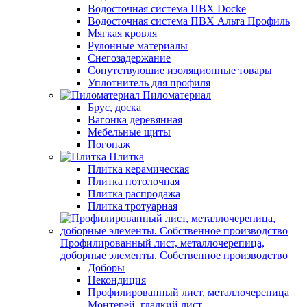
Водосточная система ПВХ Docke
Водосточная система ПВХ Альта Профиль
Мягкая кровля
Рулонные материалы
Снегозадержание
Сопутствуюшие изоляционные товары
Уплотнитель для профиля
Пиломатериал
Брус, доска
Вагонка деревянная
Мебельные щиты
Погонаж
Плитка
Плитка керамическая
Плитка потолочная
Плитка распродажа
Плитка тротуарная
Профилированный лист, металлочерепица,
доборные элементы. Собственное производство
Доборы
Некондиция
Профилированный лист, металлочерепица
Монтерей, гладкий лист