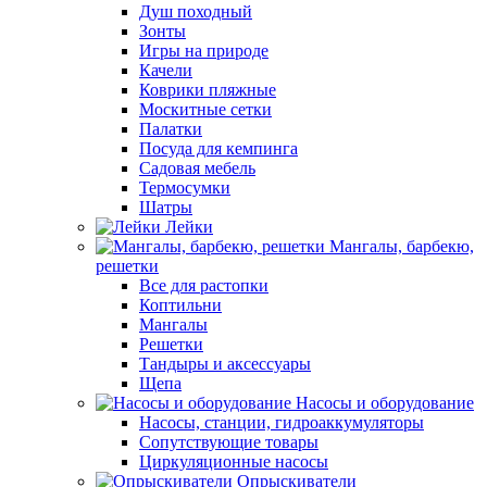
Душ походный
Зонты
Игры на природе
Качели
Коврики пляжные
Москитные сетки
Палатки
Посуда для кемпинга
Садовая мебель
Термосумки
Шатры
Лейки
Мангалы, барбекю,
решетки
Все для растопки
Коптильни
Мангалы
Решетки
Тандыры и аксессуары
Щепа
Насосы и оборудование
Насосы, станции, гидроаккумуляторы
Сопутствующие товары
Циркуляционные насосы
Опрыскиватели