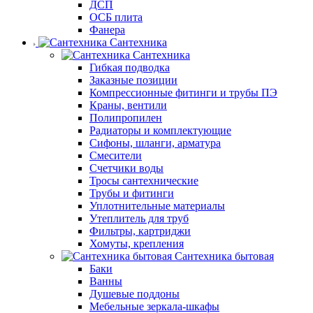
ДСП
ОСБ плита
Фанера
Сантехника
Сантехника
Гибкая подводка
Заказные позиции
Компрессионные фитинги и трубы ПЭ
Краны, вентили
Полипропилен
Радиаторы и комплектующие
Сифоны, шланги, арматура
Смесители
Счетчики воды
Тросы сантехнические
Трубы и фитинги
Уплотнительные материалы
Утеплитель для труб
Фильтры, картриджи
Хомуты, крепления
Сантехника бытовая
Баки
Ванны
Душевые поддоны
Мебельные зеркала-шкафы