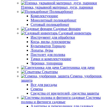
Пленка, укрывной материал, дуги, парники
Поликарбонат
Комплектующие
Монолитный поликарбонат
Сотовый поликарбонат
Садовые фонари
Садовый инвентарь
Инструмент для обработки
Косы, вилы, плоскорезы
Культиватор Торнадо
Лопаты, буры
Пистолет для полива
Тачки и комплектующие
Черенки, топорища
Сантехника для дачи
Секаторы
Семена, удобрения,
защита
Все для рассады
Семена
Средства от вредителей, средства защиты
Системы
полива и фитинги садовые
Адаптеры и переходники для садовых