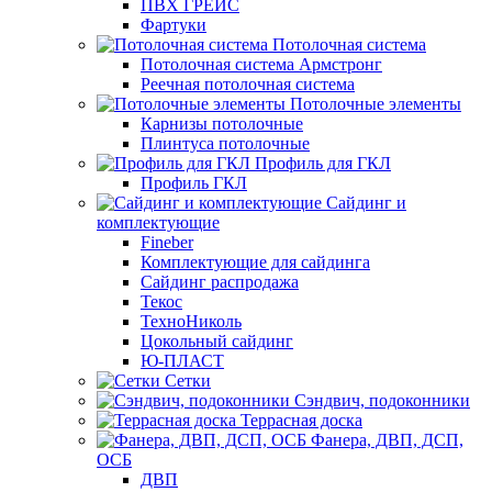
ПВХ ГРЕЙС
Фартуки
Потолочная система
Потолочная система Армстронг
Реечная потолочная система
Потолочные элементы
Карнизы потолочные
Плинтуса потолочные
Профиль для ГКЛ
Профиль ГКЛ
Сайдинг и
комплектующие
Fineber
Комплектующие для сайдинга
Сайдинг распродажа
Текос
ТехноНиколь
Цокольный сайдинг
Ю-ПЛАСТ
Сетки
Сэндвич, подоконники
Террасная доска
Фанера, ДВП, ДСП,
ОСБ
ДВП