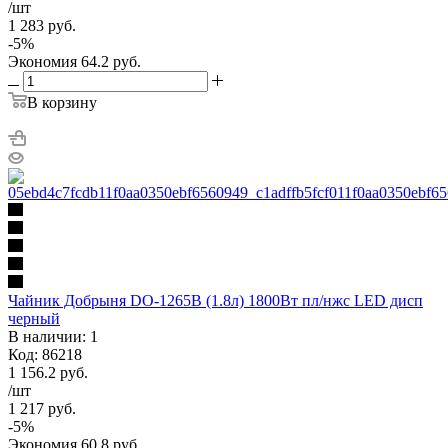
/шт
1 283
руб.
-
5
%
Экономия
64.2
руб.
В корзину
Чайник Добрыня DO-1265B (1.8л) 1800Вт пл/нжс LED дисп
черный
В наличии: 1
Код: 86218
1 156.2
руб.
/шт
1 217
руб.
-
5
%
Экономия
60.8
руб.