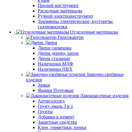
к ним
Прочий инструмент
Расходные материалы
Ручной электроинструмент
Триммеры электрические, кусторезы,
газонокосилки
Отделочные материалы
Гипсокартон
Двери
Двери гармошка
Двери дерево, шпон
Двери стальные
Наличники МДФ
Наличники ПВХ
Замочно-скобяные
изделия
Замки
Ящики Почтовые
Лакокрасочные изделия
Антигололед
Грунт-эмаль 3 в 1
Грунты
Добавки в цемент
Защитные средства
Клеи, герметики, пенки