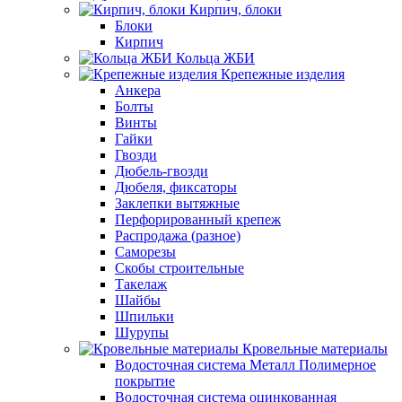
Кирпич, блоки
Блоки
Кирпич
Кольца ЖБИ
Крепежные изделия
Анкера
Болты
Винты
Гайки
Гвозди
Дюбель-гвозди
Дюбеля, фиксаторы
Заклепки вытяжные
Перфорированный крепеж
Распродажа (разное)
Саморезы
Скобы строительные
Такелаж
Шайбы
Шпильки
Шурупы
Кровельные материалы
Водосточная система Металл Полимерное
покрытие
Водосточная система оцинкованная