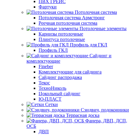
ПВХ ГРЕЙС
Фартуки
Потолочная система
Потолочная система Армстронг
Реечная потолочная система
Потолочные элементы
Карнизы потолочные
Плинтуса потолочные
Профиль для ГКЛ
Профиль ГКЛ
Сайдинг и
комплектующие
Fineber
Комплектующие для сайдинга
Сайдинг распродажа
Текос
ТехноНиколь
Цокольный сайдинг
Ю-ПЛАСТ
Сетки
Сэндвич, подоконники
Террасная доска
Фанера, ДВП, ДСП,
ОСБ
ДВП