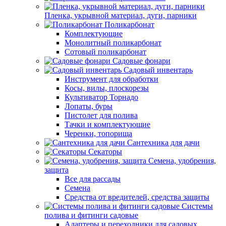
Пленка, укрывной материал, дуги, парники
Поликарбонат
Комплектующие
Монолитный поликарбонат
Сотовый поликарбонат
Садовые фонари
Садовый инвентарь
Инструмент для обработки
Косы, вилы, плоскорезы
Культиватор Торнадо
Лопаты, буры
Пистолет для полива
Тачки и комплектующие
Черенки, топорища
Сантехника для дачи
Секаторы
Семена, удобрения,
защита
Все для рассады
Семена
Средства от вредителей, средства защиты
Системы
полива и фитинги садовые
Адаптеры и переходники для садовых