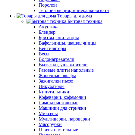
Поролон
Теплоизоляция, минеральная вата
Товары для дома
Бытовая техника
Акустика
Блендер
Бритвы, эпиляторы
Вафельницы, шашлычницы
Вентиляторы
Весы
Водонагреватели
Вытяжки, увлажнители
Газовые плиты напольные
Жарочные шкафы
Зажигалки пьезо
Инкубаторы
Кипятильники
Кофеварки, кофемолки
Лампы настольные
Машинки для стрижки
Миксеры
Мультиварки, пароварки
Мясорубки
Плиты настольные