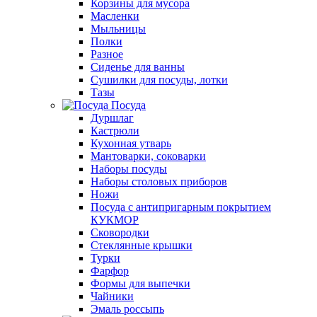
Корзины для мусора
Масленки
Мыльницы
Полки
Разное
Сиденье для ванны
Сушилки для посуды, лотки
Тазы
Посуда
Дуршлаг
Кастрюли
Кухонная утварь
Мантоварки, соковарки
Наборы посуды
Наборы столовых приборов
Ножи
Посуда с антипригарным покрытием
КУКМОР
Сковородки
Стеклянные крышки
Турки
Фарфор
Формы для выпечки
Чайники
Эмаль россыпь