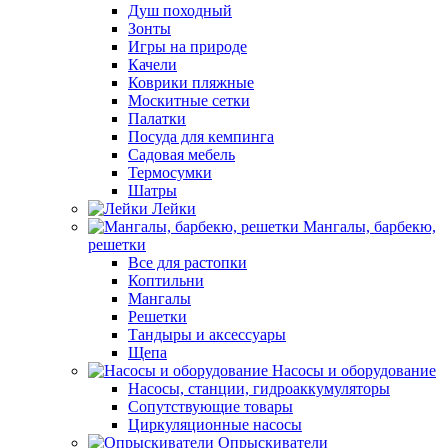
Душ походный
Зонты
Игры на природе
Качели
Коврики пляжные
Москитные сетки
Палатки
Посуда для кемпинга
Садовая мебель
Термосумки
Шатры
Лейки
Мангалы, барбекю,
решетки
Все для растопки
Коптильни
Мангалы
Решетки
Тандыры и аксессуары
Щепа
Насосы и оборудование
Насосы, станции, гидроаккумуляторы
Сопутствующие товары
Циркуляционные насосы
Опрыскиватели