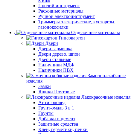
к ним
Прочий инструмент
Расходные материалы
Ручной электроинструмент
Триммеры электрические, кусторезы,
газонокосилки
Отделочные материалы
Гипсокартон
Двери
Двери гармошка
Двери дерево, шпон
Двери стальные
Наличники МДФ
Наличники ПВХ
Замочно-скобяные
изделия
Замки
Ящики Почтовые
Лакокрасочные изделия
Антигололед
Грунт-эмаль 3 в 1
Грунты
Добавки в цемент
Защитные средства
Клеи, герметики, пенки