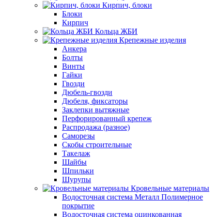
Кирпич, блоки
Блоки
Кирпич
Кольца ЖБИ
Крепежные изделия
Анкера
Болты
Винты
Гайки
Гвозди
Дюбель-гвозди
Дюбеля, фиксаторы
Заклепки вытяжные
Перфорированный крепеж
Распродажа (разное)
Саморезы
Скобы строительные
Такелаж
Шайбы
Шпильки
Шурупы
Кровельные материалы
Водосточная система Металл Полимерное
покрытие
Водосточная система оцинкованная