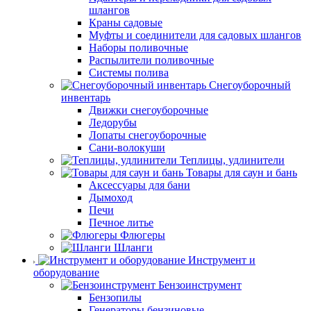
шлангов
Краны садовые
Муфты и соединители для садовых шлангов
Наборы поливочные
Распылители поливочные
Системы полива
Снегоуборочный
инвентарь
Движки снегоуборочные
Ледорубы
Лопаты снегоуборочные
Сани-волокуши
Теплицы, удлинители
Товары для саун и бань
Аксессуары для бани
Дымоход
Печи
Печное литье
Флюгеры
Шланги
Инструмент и
оборудование
Бензоинструмент
Бензопилы
Генераторы бензиновые