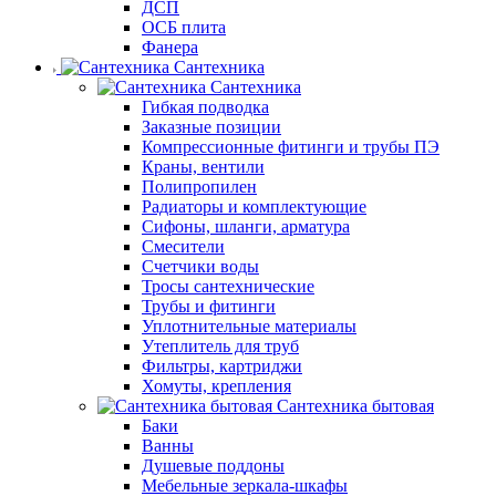
ДСП
ОСБ плита
Фанера
Сантехника
Сантехника
Гибкая подводка
Заказные позиции
Компрессионные фитинги и трубы ПЭ
Краны, вентили
Полипропилен
Радиаторы и комплектующие
Сифоны, шланги, арматура
Смесители
Счетчики воды
Тросы сантехнические
Трубы и фитинги
Уплотнительные материалы
Утеплитель для труб
Фильтры, картриджи
Хомуты, крепления
Сантехника бытовая
Баки
Ванны
Душевые поддоны
Мебельные зеркала-шкафы