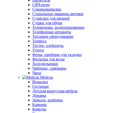
Пылесосы
СВЧ-печи
Соковыжималки
Стиральные машины автомат
Сушилки для овощей
Сушки для обуви
Телевизоры, радиоприемники
Телефонные аппараты
Тепловое оборудование
Термоса
Тостер, хлебопечь
Утюги
Фены, приборы для укладки
Фильтры для воды
Холодильники
Чайники, самовары
Часы
Мебель
Вешалки
Гостиные
Детская корпусная мебель
Диваны
Зеркала, разборка
Камины
Комоды