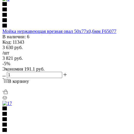
Мойка нержавеющая врезная овал 50х77х0,6мм F65077
В наличии: 6
Код: 11343
3 630
руб.
/шт
3 821
руб.
-
5
%
Экономия
191.1
руб.
В корзину