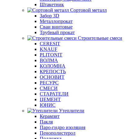
Штакетник
Сортовой металл
Забор 3D
Металлопрокат
Сваи винтовые
Трубный прокат
Строительные смеси
CERESIT
KNAUF
PLITONIT
ВОЛМА
КОЛОМНА
КРЕПОСТЬ
ОСНОВИТ
РЕСУРС
СМЕСИ
СТАРАТЕЛИ
ЦЕМЕНТ
ЮНИС
Утеплители
Керамзит
Пакля
Паро-гидро изоляция
Пенополистерол
Подложка