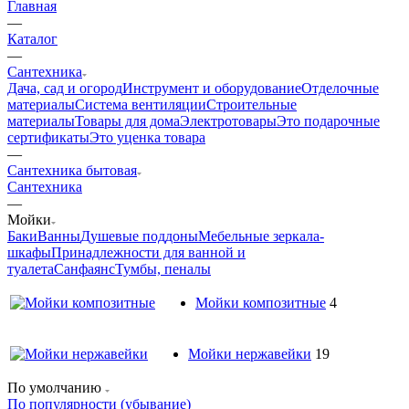
Главная
—
Каталог
—
Сантехника
Дача, сад и огород
Инструмент и оборудование
Отделочные
материалы
Система вентиляции
Строительные
материалы
Товары для дома
Электротовары
Это подарочные
сертификаты
Это уценка товара
—
Сантехника бытовая
Сантехника
—
Мойки
Баки
Ванны
Душевые поддоны
Мебельные зеркала-
шкафы
Принадлежности для ванной и
туалета
Санфаянс
Тумбы, пеналы
Мойки композитные
4
Мойки нержавейки
19
По умолчанию
По популярности (убывание)