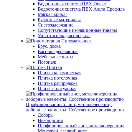
Водосточная система ПВХ Docke
Водосточная система ПВХ Альта Профиль
Мягкая кровля
Рулонные материалы
Снегозадержание
Сопутствуюшие изоляционные товары
Уплотнитель для профиля
Пиломатериал
Брус, доска
Вагонка деревянная
Мебельные щиты
Погонаж
Плитка
Плитка керамическая
Плитка потолочная
Плитка распродажа
Плитка тротуарная
Профилированный лист, металлочерепица,
доборные элементы. Собственное производство
Доборы
Некондиция
Профилированный лист, металлочерепица
Монтерей, гладкий лист