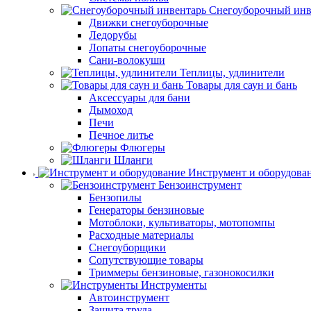
Снегоуборочный инв
Движки снегоуборочные
Ледорубы
Лопаты снегоуборочные
Сани-волокуши
Теплицы, удлинители
Товары для саун и бань
Аксессуары для бани
Дымоход
Печи
Печное литье
Флюгеры
Шланги
Инструмент и оборудова
Бензоинструмент
Бензопилы
Генераторы бензиновые
Мотоблоки, культиваторы, мотопомпы
Расходные материалы
Снегоуборщики
Сопутствующие товары
Триммеры бензиновые, газонокосилки
Инструменты
Автоинструмент
Защита труда