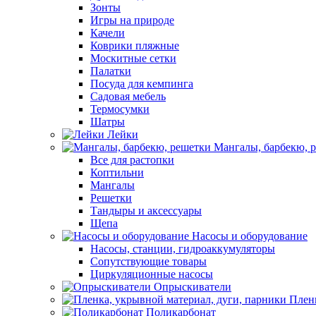
Зонты
Игры на природе
Качели
Коврики пляжные
Москитные сетки
Палатки
Посуда для кемпинга
Садовая мебель
Термосумки
Шатры
Лейки
Мангалы, барбекю, 
Все для растопки
Коптильни
Мангалы
Решетки
Тандыры и аксессуары
Щепа
Насосы и оборудование
Насосы, станции, гидроаккумуляторы
Сопутствующие товары
Циркуляционные насосы
Опрыскиватели
Пленк
Поликарбонат