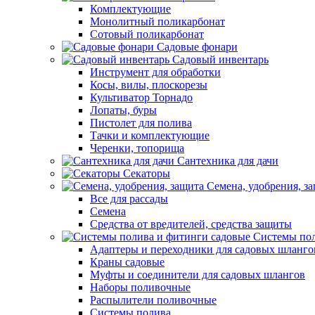
Комплектующие
Монолитный поликарбонат
Сотовый поликарбонат
Садовые фонари
Садовый инвентарь
Инструмент для обработки
Косы, вилы, плоскорезы
Культиватор Торнадо
Лопаты, буры
Пистолет для полива
Тачки и комплектующие
Черенки, топорища
Сантехника для дачи
Секаторы
Семена, удобрения, з
Все для рассады
Семена
Средства от вредителей, средства защиты
Системы пол
Адаптеры и переходники для садовых шланго
Краны садовые
Муфты и соединители для садовых шлангов
Наборы поливочные
Распылители поливочные
Системы полива