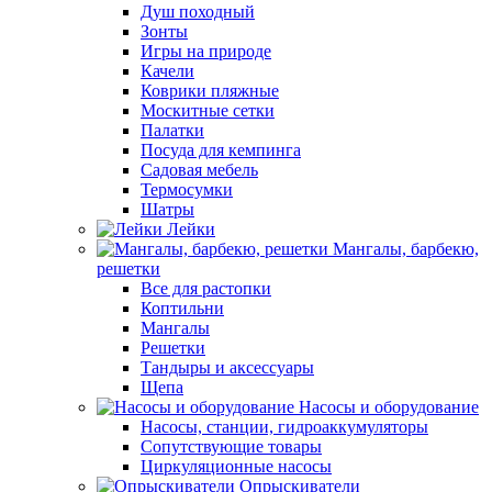
Душ походный
Зонты
Игры на природе
Качели
Коврики пляжные
Москитные сетки
Палатки
Посуда для кемпинга
Садовая мебель
Термосумки
Шатры
Лейки
Мангалы, барбекю,
решетки
Все для растопки
Коптильни
Мангалы
Решетки
Тандыры и аксессуары
Щепа
Насосы и оборудование
Насосы, станции, гидроаккумуляторы
Сопутствующие товары
Циркуляционные насосы
Опрыскиватели