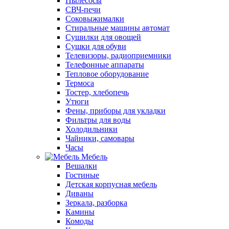
Пылесосы
СВЧ-печи
Соковыжималки
Стиральные машины автомат
Сушилки для овощей
Сушки для обуви
Телевизоры, радиоприемники
Телефонные аппараты
Тепловое оборудование
Термоса
Тостер, хлебопечь
Утюги
Фены, приборы для укладки
Фильтры для воды
Холодильники
Чайники, самовары
Часы
Мебель
Вешалки
Гостиные
Детская корпусная мебель
Диваны
Зеркала, разборка
Камины
Комоды