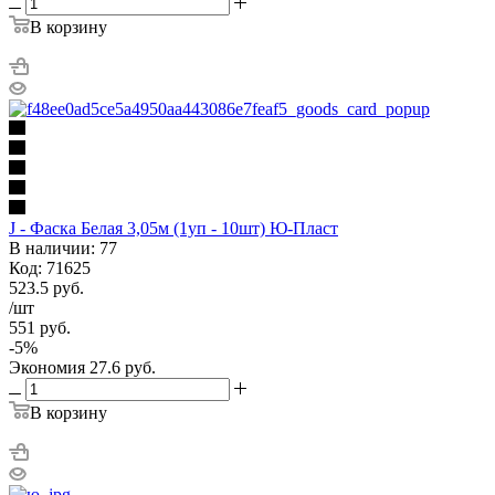
В корзину
J - Фаска Белая 3,05м (1уп - 10шт) Ю-Пласт
В наличии: 77
Код: 71625
523.5
руб.
/шт
551
руб.
-
5
%
Экономия
27.6
руб.
В корзину