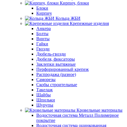
Кирпич, блоки
Блоки
Кирпич
Кольца ЖБИ
Крепежные изделия
Анкера
Болты
Винты
Гайки
Гвозди
Дюбель-гвозди
Дюбеля, фиксаторы
Заклепки вытяжные
Перфорированный крепеж
Распродажа (разное)
Саморезы
Скобы строительные
Такелаж
Шайбы
Шпильки
Шурупы
Кровельные материалы
Водосточная система Металл Полимерное
покрытие
Водосточная система оцинкованная