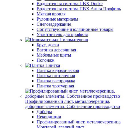
Водосточная система ПВХ Docke
Водосточная система ПВХ Альта Профиль
Мягкая кровля
Рулонные материалы
Снегозадержание
Сопутствуюшие изоляционные товары
Уплотнитель для профиля
Пиломатериал
Брус, доска
Вагонка деревянная
Мебельные щиты
Погонаж
Плитка
Плитка керамическая
Плитка потолочная
Плитка распродажа
Плитка тротуарная
Профилированный лист, металлочерепица,
доборные элементы. Собственное производство
Доборы
Некондиция
Профилированный лист, металлочерепица
Монтерей, гладкий лист