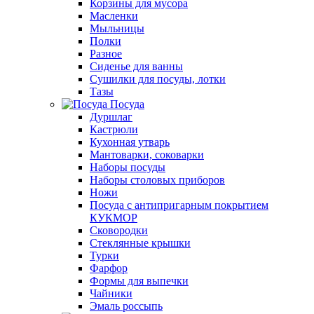
Корзины для мусора
Масленки
Мыльницы
Полки
Разное
Сиденье для ванны
Сушилки для посуды, лотки
Тазы
Посуда
Дуршлаг
Кастрюли
Кухонная утварь
Мантоварки, соковарки
Наборы посуды
Наборы столовых приборов
Ножи
Посуда с антипригарным покрытием
КУКМОР
Сковородки
Стеклянные крышки
Турки
Фарфор
Формы для выпечки
Чайники
Эмаль россыпь