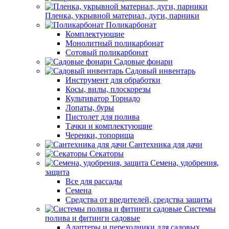
Пленка, укрывной материал, дуги, парники
Поликарбонат
Комплектующие
Монолитный поликарбонат
Сотовый поликарбонат
Садовые фонари
Садовый инвентарь
Инструмент для обработки
Косы, вилы, плоскорезы
Культиватор Торнадо
Лопаты, буры
Пистолет для полива
Тачки и комплектующие
Черенки, топорища
Сантехника для дачи
Секаторы
Семена, удобрения,
защита
Все для рассады
Семена
Средства от вредителей, средства защиты
Системы
полива и фитинги садовые
Адаптеры и переходники для садовых