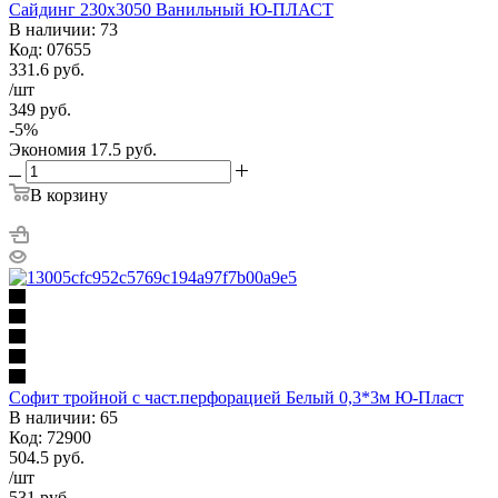
Сайдинг 230х3050 Ванильный Ю-ПЛАСТ
В наличии: 73
Код: 07655
331.6
руб.
/шт
349
руб.
-
5
%
Экономия
17.5
руб.
В корзину
Софит тройной с част.перфорацией Белый 0,3*3м Ю-Пласт
В наличии: 65
Код: 72900
504.5
руб.
/шт
531
руб.