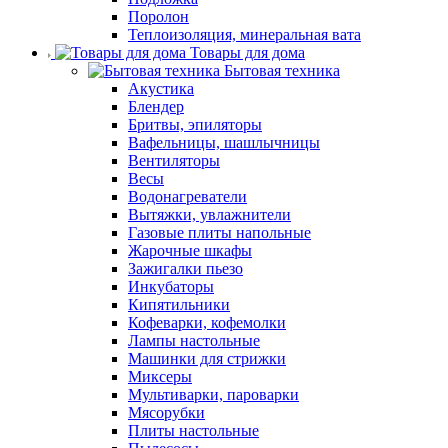
Поролон
Теплоизоляция, минеральная вата
Товары для дома
Бытовая техника
Акустика
Блендер
Бритвы, эпиляторы
Вафельницы, шашлычницы
Вентиляторы
Весы
Водонагреватели
Вытяжки, увлажнители
Газовые плиты напольные
Жарочные шкафы
Зажигалки пьезо
Инкубаторы
Кипятильники
Кофеварки, кофемолки
Лампы настольные
Машинки для стрижки
Миксеры
Мультиварки, пароварки
Мясорубки
Плиты настольные