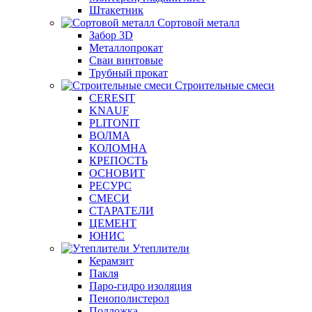
Штакетник
Сортовой металл
Забор 3D
Металлопрокат
Сваи винтовые
Трубный прокат
Строительные смеси
CERESIT
KNAUF
PLITONIT
ВОЛМА
КОЛОМНА
КРЕПОСТЬ
ОСНОВИТ
РЕСУРС
СМЕСИ
СТАРАТЕЛИ
ЦЕМЕНТ
ЮНИС
Утеплители
Керамзит
Пакля
Паро-гидро изоляция
Пенополистерол
Подложка