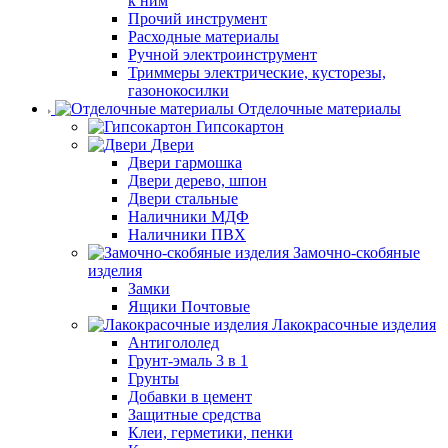
к ним
Прочий инструмент
Расходные материалы
Ручной электроинструмент
Триммеры электрические, кусторезы,
газонокосилки
Отделочные материалы
Гипсокартон
Двери
Двери гармошка
Двери дерево, шпон
Двери стальные
Наличники МДФ
Наличники ПВХ
Замочно-скобяные
изделия
Замки
Ящики Почтовые
Лакокрасочные изделия
Антигололед
Грунт-эмаль 3 в 1
Грунты
Добавки в цемент
Защитные средства
Клеи, герметики, пенки