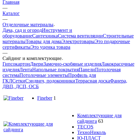
Главная
—
Каталог
—
Отделочные материалы
Дача, сад и огород
Инструмент и
оборудование
Сантехника
Система вентиляции
Строительные
материалы
Товары для дома
Электротовары
Это подарочные
сертификаты
Это уценка товара
—
Сайдинг и комплектующие
Гипсокартон
Двери
Замочно-скобяные изделия
Лакокрасочные
изделия
Лента
Напольные покрытия
Панели
Потолочная
система
Потолочные элементы
Профиль для
ГКЛ
Сетки
Сэндвич, подоконники
Террасная доска
Фанера,
ДВП, ДСП, ОСБ
Fineber
1
Комплектующие для
сайдинга
63
TECOS
ТехноНиколь
Ю-ПЛАСТ