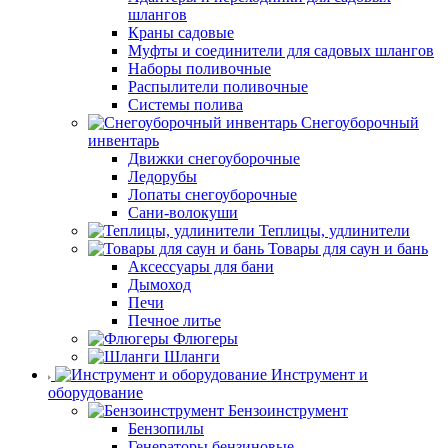
шлангов
Краны садовые
Муфты и соединители для садовых шлангов
Наборы поливочные
Распылители поливочные
Системы полива
Снегоуборочный
инвентарь
Движки снегоуборочные
Ледорубы
Лопаты снегоуборочные
Сани-волокуши
Теплицы, удлинители
Товары для саун и бань
Аксессуары для бани
Дымоход
Печи
Печное литье
Флюгеры
Шланги
Инструмент и
оборудование
Бензоинструмент
Бензопилы
Генераторы бензиновые