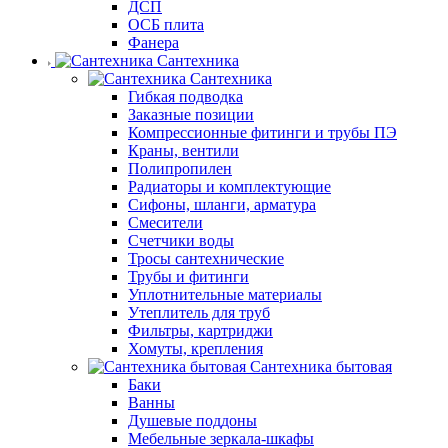
ДСП
ОСБ плита
Фанера
Сантехника
Сантехника
Гибкая подводка
Заказные позиции
Компрессионные фитинги и трубы ПЭ
Краны, вентили
Полипропилен
Радиаторы и комплектующие
Сифоны, шланги, арматура
Смесители
Счетчики воды
Тросы сантехнические
Трубы и фитинги
Уплотнительные материалы
Утеплитель для труб
Фильтры, картриджи
Хомуты, крепления
Сантехника бытовая
Баки
Ванны
Душевые поддоны
Мебельные зеркала-шкафы