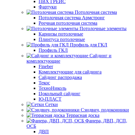
ПВХ ГРЕЙС
Фартуки
Потолочная система
Потолочная система Армстронг
Реечная потолочная система
Потолочные элементы
Карнизы потолочные
Плинтуса потолочные
Профиль для ГКЛ
Профиль ГКЛ
Сайдинг и
комплектующие
Fineber
Комплектующие для сайдинга
Сайдинг распродажа
Текос
ТехноНиколь
Цокольный сайдинг
Ю-ПЛАСТ
Сетки
Сэндвич, подоконники
Террасная доска
Фанера, ДВП, ДСП,
ОСБ
ДВП