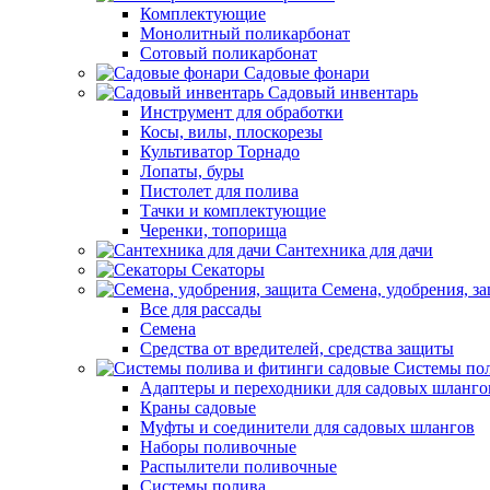
Комплектующие
Монолитный поликарбонат
Сотовый поликарбонат
Садовые фонари
Садовый инвентарь
Инструмент для обработки
Косы, вилы, плоскорезы
Культиватор Торнадо
Лопаты, буры
Пистолет для полива
Тачки и комплектующие
Черенки, топорища
Сантехника для дачи
Секаторы
Семена, удобрения, з
Все для рассады
Семена
Средства от вредителей, средства защиты
Системы пол
Адаптеры и переходники для садовых шланго
Краны садовые
Муфты и соединители для садовых шлангов
Наборы поливочные
Распылители поливочные
Системы полива