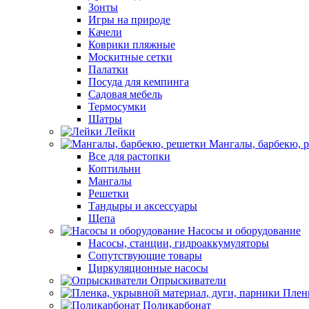
Зонты
Игры на природе
Качели
Коврики пляжные
Москитные сетки
Палатки
Посуда для кемпинга
Садовая мебель
Термосумки
Шатры
Лейки
Мангалы, барбекю, 
Все для растопки
Коптильни
Мангалы
Решетки
Тандыры и аксессуары
Щепа
Насосы и оборудование
Насосы, станции, гидроаккумуляторы
Сопутствующие товары
Циркуляционные насосы
Опрыскиватели
Пленк
Поликарбонат