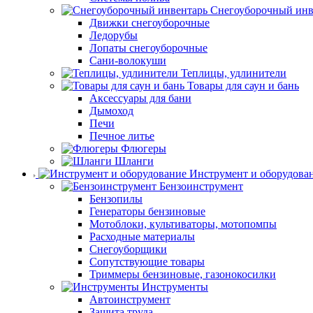
Снегоуборочный инв
Движки снегоуборочные
Ледорубы
Лопаты снегоуборочные
Сани-волокуши
Теплицы, удлинители
Товары для саун и бань
Аксессуары для бани
Дымоход
Печи
Печное литье
Флюгеры
Шланги
Инструмент и оборудова
Бензоинструмент
Бензопилы
Генераторы бензиновые
Мотоблоки, культиваторы, мотопомпы
Расходные материалы
Снегоуборщики
Сопутствующие товары
Триммеры бензиновые, газонокосилки
Инструменты
Автоинструмент
Защита труда