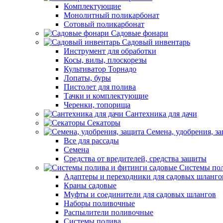
Комплектующие
Монолитный поликарбонат
Сотовый поликарбонат
Садовые фонари
Садовый инвентарь
Инструмент для обработки
Косы, вилы, плоскорезы
Культиватор Торнадо
Лопаты, буры
Пистолет для полива
Тачки и комплектующие
Черенки, топорища
Сантехника для дачи
Секаторы
Семена, удобрения, з
Все для рассады
Семена
Средства от вредителей, средства защиты
Системы пол
Адаптеры и переходники для садовых шланго
Краны садовые
Муфты и соединители для садовых шлангов
Наборы поливочные
Распылители поливочные
Системы полива