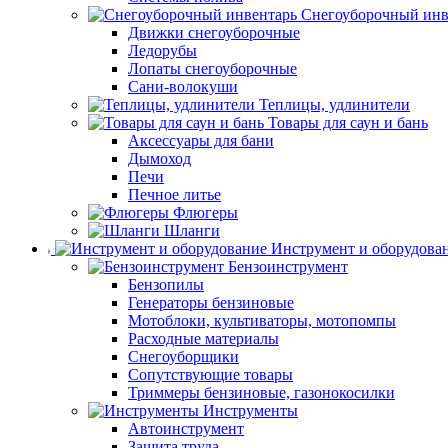
Снегоуборочный инв
Движки снегоуборочные
Ледорубы
Лопаты снегоуборочные
Сани-волокуши
Теплицы, удлинители
Товары для саун и бань
Аксессуары для бани
Дымоход
Печи
Печное литье
Флюгеры
Шланги
Инструмент и оборудова
Бензоинструмент
Бензопилы
Генераторы бензиновые
Мотоблоки, культиваторы, мотопомпы
Расходные материалы
Снегоуборщики
Сопутствующие товары
Триммеры бензиновые, газонокосилки
Инструменты
Автоинструмент
Защита труда