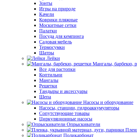
Зонты
Игры на природе
Качели
Коврики пляжные
Москитные сетки
Палатки
Посуда для кемпинга
Садовая мебель
Термосумки
Шатры
Лейки
Мангалы, барбекю, 
Все для растопки
Коптильни
Мангалы
Решетки
Тандыры и аксессуары
Щепа
Насосы и оборудование
Насосы, станции, гидроаккумуляторы
Сопутствующие товары
Циркуляционные насосы
Опрыскиватели
Пленк
Поликарбонат