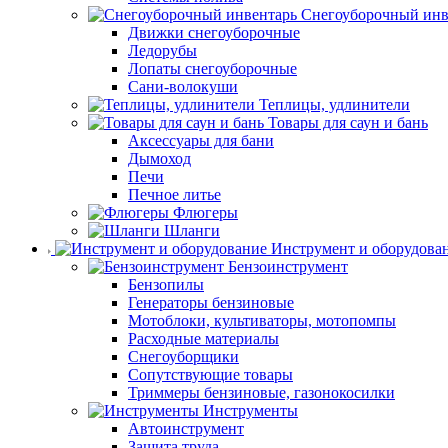
Снегоуборочный инв
Движки снегоуборочные
Ледорубы
Лопаты снегоуборочные
Сани-волокуши
Теплицы, удлинители
Товары для саун и бань
Аксессуары для бани
Дымоход
Печи
Печное литье
Флюгеры
Шланги
Инструмент и оборудова
Бензоинструмент
Бензопилы
Генераторы бензиновые
Мотоблоки, культиваторы, мотопомпы
Расходные материалы
Снегоуборщики
Сопутствующие товары
Триммеры бензиновые, газонокосилки
Инструменты
Автоинструмент
Защита труда