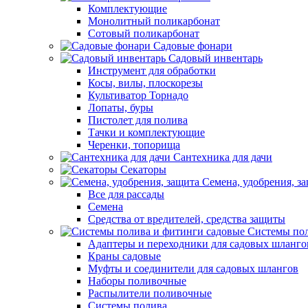
Комплектующие
Монолитный поликарбонат
Сотовый поликарбонат
Садовые фонари
Садовый инвентарь
Инструмент для обработки
Косы, вилы, плоскорезы
Культиватор Торнадо
Лопаты, буры
Пистолет для полива
Тачки и комплектующие
Черенки, топорища
Сантехника для дачи
Секаторы
Семена, удобрения, з
Все для рассады
Семена
Средства от вредителей, средства защиты
Системы пол
Адаптеры и переходники для садовых шланго
Краны садовые
Муфты и соединители для садовых шлангов
Наборы поливочные
Распылители поливочные
Системы полива