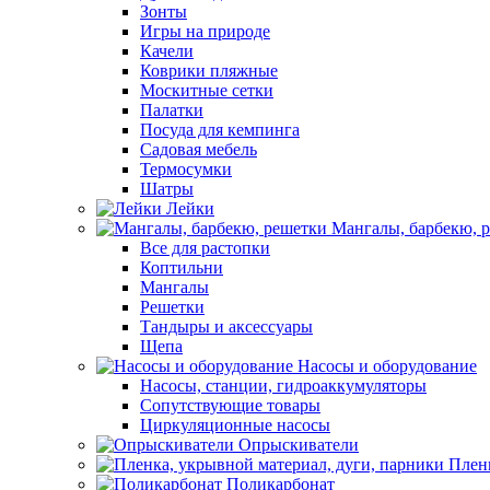
Зонты
Игры на природе
Качели
Коврики пляжные
Москитные сетки
Палатки
Посуда для кемпинга
Садовая мебель
Термосумки
Шатры
Лейки
Мангалы, барбекю, 
Все для растопки
Коптильни
Мангалы
Решетки
Тандыры и аксессуары
Щепа
Насосы и оборудование
Насосы, станции, гидроаккумуляторы
Сопутствующие товары
Циркуляционные насосы
Опрыскиватели
Пленк
Поликарбонат